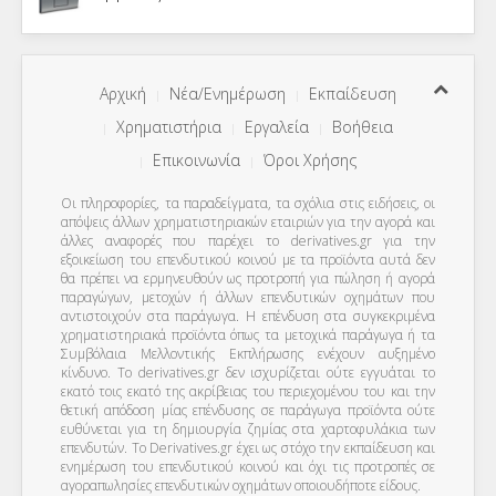
Αρχική
Νέα/Ενημέρωση
Εκπαίδευση
Χρηματιστήρια
Εργαλεία
Βοήθεια
Επικοινωνία
Όροι Χρήσης
Οι πληροφορίες, τα παραδείγματα, τα σχόλια στις ειδήσεις, οι
απόψεις άλλων χρηματιστηριακών εταιριών για την αγορά και
άλλες αναφορές που παρέχει το derivatives.gr για την
εξοικείωση του επενδυτικού κοινού με τα προϊόντα αυτά δεν
θα πρέπει να ερμηνευθούν ως προτροπή για πώληση ή αγορά
παραγώγων, μετοχών ή άλλων επενδυτικών οχημάτων που
αντιστοιχούν στα παράγωγα. Η επένδυση στα συγκεκριμένα
χρηματιστηριακά προϊόντα όπως τα μετοχικά παράγωγα ή τα
Συμβόλαια Μελλοντικής Εκπλήρωσης ενέχουν αυξημένο
κίνδυνο. Το derivatives.gr δεν ισχυρίζεται ούτε εγγυάται το
εκατό τοις εκατό της ακρίβειας του περιεχομένου του και την
θετική απόδοση μίας επένδυσης σε παράγωγα προϊόντα ούτε
ευθύνεται για τη δημιουργία ζημίας στα χαρτοφυλάκια των
επενδυτών. To Derivatives.gr έχει ως στόχο την εκπαίδευση και
ενημέρωση του επενδυτικού κοινού και όχι τις προτροπές σε
αγοραπωλησίες επενδυτικών οχημάτων οποιουδήποτε είδους.