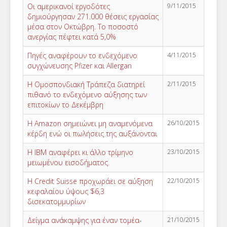
Οι αμερικανοί εργοδότες
9/11/2015
δημιούργησαν 271.000 θέσεις εργασίας
μέσα στον Οκτώβρη. Το ποσοστό
ανεργίας πέφτει κατά 5,0%
Πηγές αναφέρουν το ενδεχόμενο
4/11/2015
συγχώνευσης Pfizer και Allergan
Η Ομοσπονδιακή Τράπεζα διατηρεί
2/11/2015
πιθανό το ενδεχόμενο αύξησης των
επιτοκίων το Δεκέμβρη
Η Amazon σημειώνει μη αναμενόμενα
26/10/2015
κέρδη ενώ οι πωλήσεις της αυξάνονται
Η ΙΒΜ αναφέρει κι άλλο τρίμηνο
23/10/2015
μειωμένου εισοδήματος
Η Credit Suisse προχωράει σε αύξηση
22/10/2015
κεφαλαίου ύψους $6,3
δισεκατομμυρίων
Δείγμα ανάκαμψης για έναν τομέα-
21/10/2015