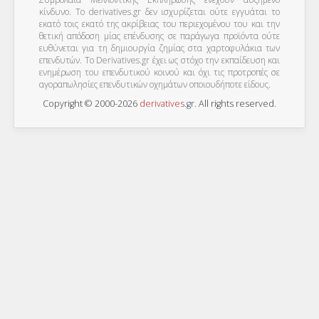
κίνδυνο. Το derivatives.gr δεν ισχυρίζεται ούτε εγγυάται το
εκατό τοις εκατό της ακρίβειας του περιεχομένου του και την
θετική απόδοση μίας επένδυσης σε παράγωγα προϊόντα ούτε
ευθύνεται για τη δημιουργία ζημίας στα χαρτοφυλάκια των
επενδυτών. To Derivatives.gr έχει ως στόχο την εκπαίδευση και
ενημέρωση του επενδυτικού κοινού και όχι τις προτροπές σε
αγοραπωλησίες επενδυτικών οχημάτων οποιουδήποτε είδους.
Copyright © 2000-2026
derivatives
.
gr
. All rights reserved.