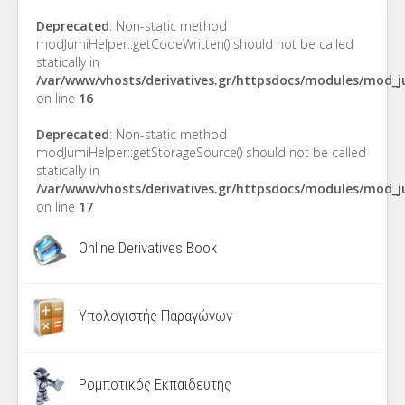
Deprecated
: Non-static method
modJumiHelper::getCodeWritten() should not be called
statically in
/var/www/vhosts/derivatives.gr/httpsdocs/modules/mod_
on line
16
Deprecated
: Non-static method
modJumiHelper::getStorageSource() should not be called
statically in
/var/www/vhosts/derivatives.gr/httpsdocs/modules/mod_
on line
17
Online Derivatives Book
Υπολογιστής Παραγώγων
Ρομποτικός Εκπαιδευτής