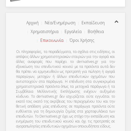
Αρχική
Νέα/Ενημέρωση
Εκπαίδευση
Χρηματιστήρια
Εργαλεία
Βοήθεια
Επικοινωνία
Όροι Χρήσης
Οι πληροφορίες, τα παραδείγματα, τα σχόλια στις ειδήσεις, οι
απόψεις άλλων χρηματιστηριακών εταιριών για την αγορά και
άλλες αναφορές που παρέχει το derivatives.gr για την
εξοικείωση του επενδυτικού κοινού με τα προϊόντα αυτά δεν
θα πρέπει να ερμηνευθούν ως προτροπή για πώληση ή αγορά
παραγώγων, μετοχών ή άλλων επενδυτικών οχημάτων που
αντιστοιχούν στα παράγωγα. Η επένδυση στα συγκεκριμένα
χρηματιστηριακά προϊόντα όπως τα μετοχικά παράγωγα ή τα
Συμβόλαια Μελλοντικής Εκπλήρωσης ενέχουν αυξημένο
κίνδυνο. Το derivatives.gr δεν ισχυρίζεται ούτε εγγυάται το
εκατό τοις εκατό της ακρίβειας του περιεχομένου του και την
θετική απόδοση μίας επένδυσης σε παράγωγα προϊόντα ούτε
ευθύνεται για τη δημιουργία ζημίας στα χαρτοφυλάκια των
επενδυτών. To Derivatives.gr έχει ως στόχο την εκπαίδευση και
ενημέρωση του επενδυτικού κοινού και όχι τις προτροπές σε
αγοραπωλησίες επενδυτικών οχημάτων οποιουδήποτε είδους.