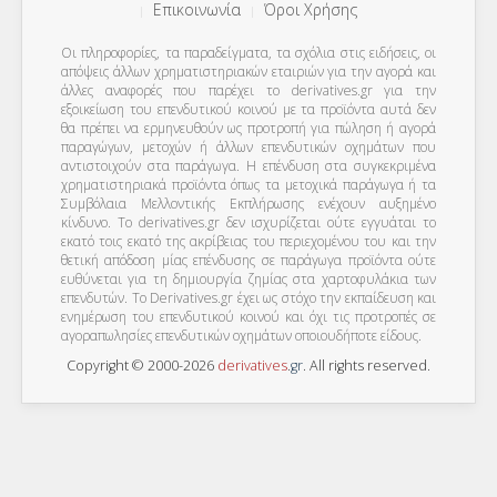
Επικοινωνία
Όροι Χρήσης
Οι πληροφορίες, τα παραδείγματα, τα σχόλια στις ειδήσεις, οι
απόψεις άλλων χρηματιστηριακών εταιριών για την αγορά και
άλλες αναφορές που παρέχει το derivatives.gr για την
εξοικείωση του επενδυτικού κοινού με τα προϊόντα αυτά δεν
θα πρέπει να ερμηνευθούν ως προτροπή για πώληση ή αγορά
παραγώγων, μετοχών ή άλλων επενδυτικών οχημάτων που
αντιστοιχούν στα παράγωγα. Η επένδυση στα συγκεκριμένα
χρηματιστηριακά προϊόντα όπως τα μετοχικά παράγωγα ή τα
Συμβόλαια Μελλοντικής Εκπλήρωσης ενέχουν αυξημένο
κίνδυνο. Το derivatives.gr δεν ισχυρίζεται ούτε εγγυάται το
εκατό τοις εκατό της ακρίβειας του περιεχομένου του και την
θετική απόδοση μίας επένδυσης σε παράγωγα προϊόντα ούτε
ευθύνεται για τη δημιουργία ζημίας στα χαρτοφυλάκια των
επενδυτών. To Derivatives.gr έχει ως στόχο την εκπαίδευση και
ενημέρωση του επενδυτικού κοινού και όχι τις προτροπές σε
αγοραπωλησίες επενδυτικών οχημάτων οποιουδήποτε είδους.
Copyright © 2000-2026
derivatives
.
gr
. All rights reserved.