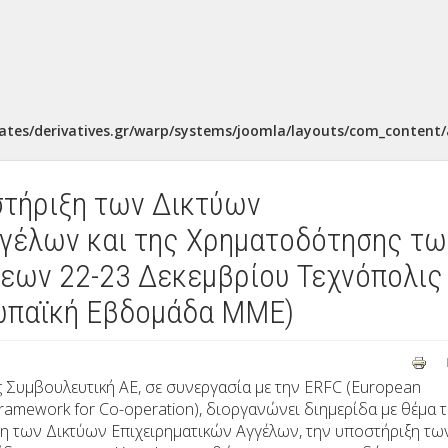
ates/derivatives.gr/warp/systems/joomla/layouts/com_content/a
τήριξη των Δικτύων
γγέλων και της Χρηματοδότησης τω
εων 22-23 Δεκεμβρίου Τεχνόπολις
ωπαϊκή Εβδομάδα ΜΜΕ)
ς Συμβουλευτική ΑΕ, σε συνεργασία με την ERFC (European
Framework for Co-operation), διοργανώνει διημερίδα με θέμα 
η των Δικτύων Επιχειρηματικών Αγγέλων, την υποστήριξη τω