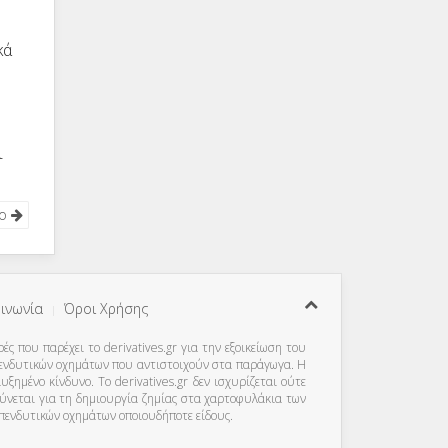
κά
ι
νο
ινωνία
Όροι Χρήσης
ς που παρέχει το derivatives.gr για την εξοικείωση του
πενδυτικών οχημάτων που αντιστοιχούν στα παράγωγα. Η
μένο κίνδυνο. Το derivatives.gr δεν ισχυρίζεται ούτε
θύνεται για τη δημιουργία ζημίας στα χαρτοφυλάκια των
 επενδυτικών οχημάτων οποιουδήποτε είδους.