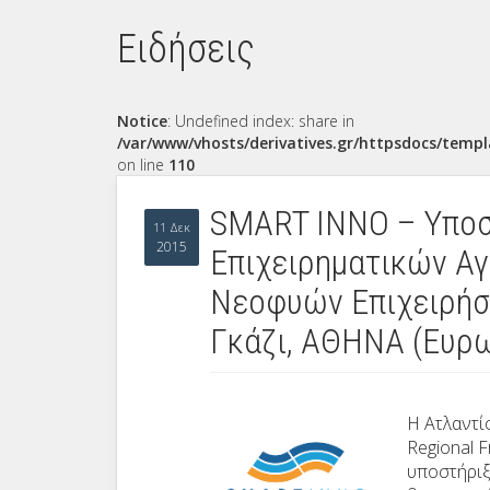
Ειδήσεις
Notice
: Undefined index: share in
/var/www/vhosts/derivatives.gr/httpsdocs/templ
on line
110
SMART INNO – Yποσ
11 Δεκ
2015
Επιχειρηματικών Α
Νεοφυών Επιχειρήσ
Γκάζι, ΑΘΗΝΑ (Ευρ
Η Ατλαντί
Regional 
υποστήριξ