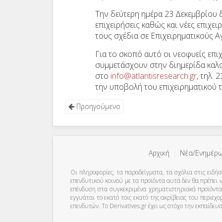
Την δεύτερη ημέρα 23 Δεκεμβρίου 
επιχειρήσεις καθώς και νέες επιχε
τους σχέδια σε Επιχειρηματικούς Α
Για το σκοπό αυτό οι νεοφυείς επι
συμμετάσχουν στην διημερίδα καλο
στο
info@atlantisresearch.gr
, τηλ.
την υποβολή του επιχειρηματικού τ
Προηγούμενο
Αρχική
Νέα/Ενημέρ
Οι πληροφορίες, τα παραδείγματα, τα σχόλια στις ειδήσ
επενδυτικού κοινού με τα προϊόντα αυτά δεν θα πρέπε
επένδυση στα συγκεκριμένα χρηματιστηριακά προϊόντα 
εγγυάται το εκατό τοις εκατό της ακρίβειας του περιε
επενδυτών. To Derivatives.gr έχει ως στόχο την εκπαίδε