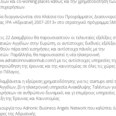
ίδων και co-working places καθώς και την χρηματοδότηση τω
πιχειρήσεων.
δα διοργανώνεται στα πλαίσια του Προγράμματος Διασυνορι
ας IPA «Αδριατική 2007-2013» στο στρατηγικό πρόγραμμα S
ις 22 Δεκεμβρίου θα παρουσιαστούν οι τελευταίες εξελίξεις σ
τικών Αγγέλων στην Ευρώπη, οι αντίστοιχες διεθνείς εξελίξει
αχθούν πέρα από εισηγήσεις και αντίστοιχα πάνελς με την
ών. Παράλληλα, θα παρουσιαστεί η νέα ηλεκτρονική
adriaticinnovationhub.com/) με τις αντίστοιχες υπηρεσίες τη
 προώθηση της έρευνας και της καινοτομίας σε όλες τις χώρες
ιο Πέλαγος.
ιλαμβάνεται η εξεύρεση χρηματοδότησης για τις startups από 
 Αγγέλων, β) η ηλεκτρονική υπηρεσία Ανακάλυψης Ταλέντων γι
ιρήσεων σε ανθρώπινο δυναμικό, και γ) επιμέρους υπηρεσίες
η της Έρευνας και Καινοτομίας.
ουργία του Adrionic Business Angels Network που καλύπτει ό
ρες της Αδριατικής.