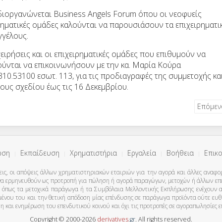
διοργανώνεται Business Angels Forum όπου οι νεοφυείς
ιρηματικές ομάδες καλούνται να παρουσιάσουν τα επιχειρηματι
γγέλους.
χειρήσεις και οι επιχειρηματικές ομάδες που επιθυμούν να
ύνται να επικοινωνήσουν με την κα. Μαρία Κούρα
 2310.53100 εσωτ. 113, για τις προδιαγραφές της συμμετοχής κα
ους σχεδίου έως τις 16 Δεκεμβρίου.
Επόμε
ωση
Εκπαίδευση
Χρηματιστήρια
Εργαλεία
Βοήθεια
Επικο
εις, οι απόψεις άλλων χρηματιστηριακών εταιριών για την αγορά και άλλες αναφορέ
ι να ερμηνευθούν ως προτροπή για πώληση ή αγορά παραγώγων, μετοχών ή άλλων ε
όπως τα μετοχικά παράγωγα ή τα Συμβόλαια Μελλοντικής Εκπλήρωσης ενέχουν αυξη
χομένου του και την θετική απόδοση μίας επένδυσης σε παράγωγα προϊόντα ούτε ευ
υση και ενημέρωση του επενδυτικού κοινού και όχι τις προτροπές σε αγοραπωλησίες
Copyright © 2000-2026
derivatives
.
gr
. All rights reserved.