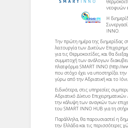
θερμοκοιτ
νεοφυών ε
Η διημερί
Συνεργασί
INNO.
Την πρώτη ημέρα της διημερίδας στ
λειτουργία των Δικτύων Επιχειρημα
για τις Θερμοκοιτίδες, και θα διεξ
συμμετοχή των ανάλογων διακυβευτ
πλατφόρμα SMART INNO (http://www.
που στόχο έχει να υποστηρίξει την
γύρω από την Αδριατική και το Ιόν
Ειδικότερα, στις υπηρεσίες συμπερ
Αδριατικό Δίκτυο Επιχειρηματικών
την κάλυψη των αναγκών των επιχε
του SMART INNO HUB για τη στήριξ
Παράλληλα, θα παρουσιαστεί η δημι
την Ελλάδα και τις περισσότερες χώ