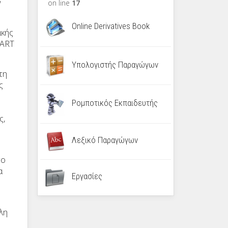
ν
on line
17
Online Derivatives Book
ακής
MART
Υπολογιστής Παραγώγων
τη
ς
Ρομποτικός Εκπαιδευτής
ς,
Λεξικό Παραγώγων
το
α
Εργασίες
λη