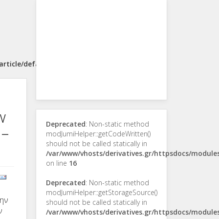
rticle/default.php
ν
Deprecated
: Non-static method
 –
modJumiHelper::getCodeWritten()
should not be called statically in
/var/www/vhosts/derivatives.gr/httpsdocs/modul
on line
16
Deprecated
: Non-static method
modJumiHelper::getStorageSource()
την
should not be called statically in
ν
/var/www/vhosts/derivatives.gr/httpsdocs/modul