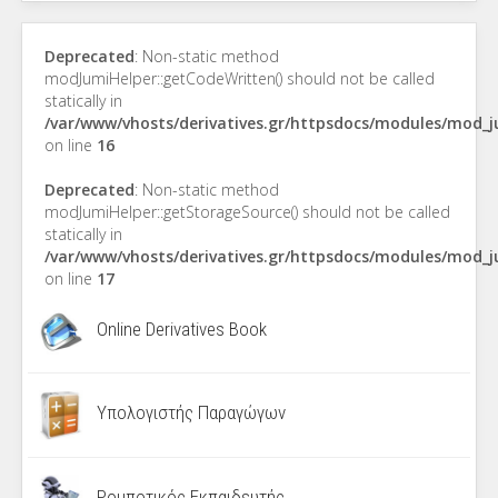
Deprecated
: Non-static method
modJumiHelper::getCodeWritten() should not be called
statically in
/var/www/vhosts/derivatives.gr/httpsdocs/modules/mod_
on line
16
Deprecated
: Non-static method
modJumiHelper::getStorageSource() should not be called
statically in
/var/www/vhosts/derivatives.gr/httpsdocs/modules/mod_
on line
17
Online Derivatives Book
Υπολογιστής Παραγώγων
Ρομποτικός Εκπαιδευτής