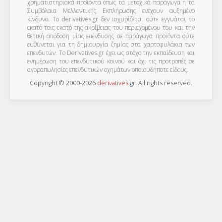
χρηματιστηριακά προϊόντα όπως τα μετοχικά παράγωγα ή τα
Συμβόλαια Μελλοντικής Εκπλήρωσης ενέχουν αυξημένο
κίνδυνο. Το derivatives.gr δεν ισχυρίζεται ούτε εγγυάται το
εκατό τοις εκατό της ακρίβειας του περιεχομένου του και την
θετική απόδοση μίας επένδυσης σε παράγωγα προϊόντα ούτε
ευθύνεται για τη δημιουργία ζημίας στα χαρτοφυλάκια των
επενδυτών. To Derivatives.gr έχει ως στόχο την εκπαίδευση και
ενημέρωση του επενδυτικού κοινού και όχι τις προτροπές σε
αγοραπωλησίες επενδυτικών οχημάτων οποιουδήποτε είδους.
Copyright © 2000-2026
derivatives
.
gr
. All rights reserved.