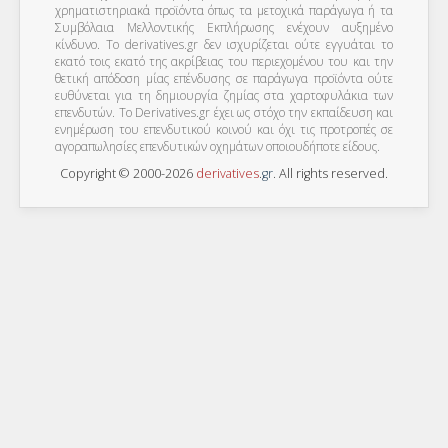
χρηματιστηριακά προϊόντα όπως τα μετοχικά παράγωγα ή τα
Συμβόλαια Μελλοντικής Εκπλήρωσης ενέχουν αυξημένο
κίνδυνο. Το derivatives.gr δεν ισχυρίζεται ούτε εγγυάται το
εκατό τοις εκατό της ακρίβειας του περιεχομένου του και την
θετική απόδοση μίας επένδυσης σε παράγωγα προϊόντα ούτε
ευθύνεται για τη δημιουργία ζημίας στα χαρτοφυλάκια των
επενδυτών. To Derivatives.gr έχει ως στόχο την εκπαίδευση και
ενημέρωση του επενδυτικού κοινού και όχι τις προτροπές σε
αγοραπωλησίες επενδυτικών οχημάτων οποιουδήποτε είδους.
Copyright © 2000-2026
derivatives
.
gr
. All rights reserved.