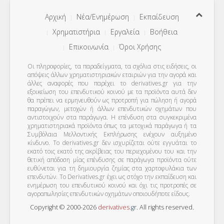
Αρχική
Νέα/Ενημέρωση
Εκπαίδευση
Χρηματιστήρια
Εργαλεία
Βοήθεια
Επικοινωνία
Όροι Χρήσης
Οι πληροφορίες, τα παραδείγματα, τα σχόλια στις ειδήσεις, οι
απόψεις άλλων χρηματιστηριακών εταιριών για την αγορά και
άλλες αναφορές που παρέχει το derivatives.gr για την
εξοικείωση του επενδυτικού κοινού με τα προϊόντα αυτά δεν
θα πρέπει να ερμηνευθούν ως προτροπή για πώληση ή αγορά
παραγώγων, μετοχών ή άλλων επενδυτικών οχημάτων που
αντιστοιχούν στα παράγωγα. Η επένδυση στα συγκεκριμένα
χρηματιστηριακά προϊόντα όπως τα μετοχικά παράγωγα ή τα
Συμβόλαια Μελλοντικής Εκπλήρωσης ενέχουν αυξημένο
κίνδυνο. Το derivatives.gr δεν ισχυρίζεται ούτε εγγυάται το
εκατό τοις εκατό της ακρίβειας του περιεχομένου του και την
θετική απόδοση μίας επένδυσης σε παράγωγα προϊόντα ούτε
ευθύνεται για τη δημιουργία ζημίας στα χαρτοφυλάκια των
επενδυτών. To Derivatives.gr έχει ως στόχο την εκπαίδευση και
ενημέρωση του επενδυτικού κοινού και όχι τις προτροπές σε
αγοραπωλησίες επενδυτικών οχημάτων οποιουδήποτε είδους.
Copyright © 2000-2026
derivatives
.
gr
. All rights reserved.