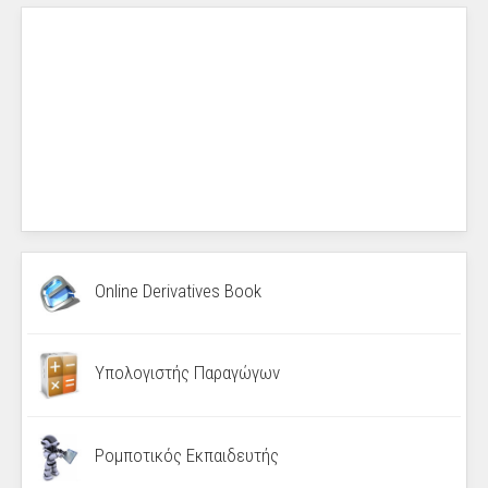
Online Derivatives Book
Υπολογιστής Παραγώγων
Ρομποτικός Εκπαιδευτής