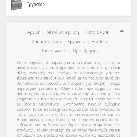
Εργασίες
Αρχική
Νέα/Ενημέρωση
Εκπαίδευση
Χρηματιστήρια
Εργαλεία
Βοήθεια
Επικοινωνία
Όροι Χρήσης
Οι πληροφορίες, τα παραδείγματα, τα σχόλια στις ειδήσεις, οι
απόψεις άλλων χρηματιστηριακών εταιριών για την αγορά και
άλλες αναφορές που παρέχει το derivatives.gr για την
εξοικείωση του επενδυτικού κοινού με τα προϊόντα αυτά δεν
θα πρέπει να ερμηνευθούν ως προτροπή για πώληση ή αγορά
παραγώγων, μετοχών ή άλλων επενδυτικών οχημάτων που
αντιστοιχούν στα παράγωγα. Η επένδυση στα συγκεκριμένα
χρηματιστηριακά προϊόντα όπως τα μετοχικά παράγωγα ή τα
Συμβόλαια Μελλοντικής Εκπλήρωσης ενέχουν αυξημένο
κίνδυνο. Το derivatives.gr δεν ισχυρίζεται ούτε εγγυάται το
εκατό τοις εκατό της ακρίβειας του περιεχομένου του και την
θετική απόδοση μίας επένδυσης σε παράγωγα προϊόντα ούτε
ευθύνεται για τη δημιουργία ζημίας στα χαρτοφυλάκια των
επενδυτών. To Derivatives.gr έχει ως στόχο την εκπαίδευση και
ενημέρωση του επενδυτικού κοινού και όχι τις προτροπές σε