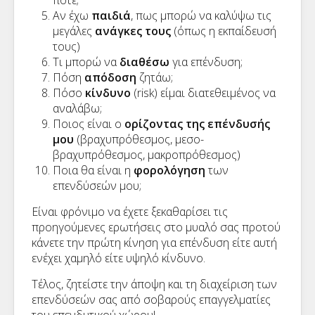
πότε;
Αν έχω
παιδιά
, πως μπορώ να καλύψω τις
μεγάλες
ανάγκες τους
(όπως η εκπαίδευσή
τους)
Τι μπορώ να
διαθέσω
για επένδυση;
Πόση
απόδοση
ζητάω;
Πόσο
κίνδυνο
(risk) είμαι διατεθειμένος να
αναλάβω;
Ποιος είναι ο
ορίζοντας της επένδυσής
μου
(βραχυπρόθεσμος, μεσο-
βραχυπρόθεσμος, μακροπρόθεσμος)
Ποια θα είναι η
φορολόγηση
των
επενδύσεών μου;
Είναι φρόνιμο να έχετε ξεκαθαρίσει τις
προηγούμενες ερωτήσεις στο μυαλό σας προτού
κάνετε την πρώτη κίνηση για επένδυση είτε αυτή
ενέχει χαμηλό είτε υψηλό κίνδυνο.
Τέλος, ζητείστε την άποψη και τη διαχείριση των
επενδύσεών σας από σοβαρούς επαγγελματίες