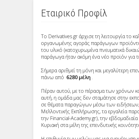
Εταιρικό Προφίλ
Το Derivatives.gr άρχισε τη λειτουργία το κ
οργανωμένης αγοράς παράγωγων προϊόντων
του υλικό (κατοχυρωμένα πνευματικά δικαιώ
παράγωγα ήταν ακόμη ένα νέο προϊόν για 
Σήμερα αριθμεί τη μόνη και μεγαλύτερη ε
πάνω από
6280 μέλη
.
Πέραν αυτού, με το πέρασμα των χρόνων κα
αυτή, η ομάδα µας δεν σταμάτησε στην εκ
σε θέματα παραγώγων µέσω των ειδήσεων, 
Μελλοντικής Εκπλήρωσης, τα εργαλεία παρα
την Financial-Academy.gr), την εβδομαδια
Κυριακή στα μέλη της επενδυτικής κοινότητας
Η επιθυμία των μελών μας για ενημέρωση 