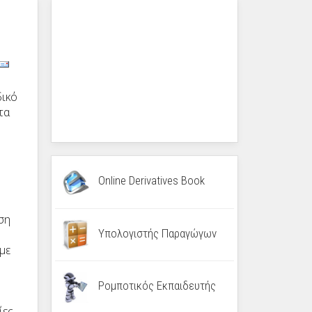
δικό
τα
Online Derivatives Book
ση
Υπολογιστής Παραγώγων
με
Ρομποτικός Εκπαιδευτής
ίες