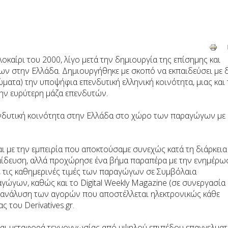
αλοκαίρι του 2000, λίγο μετά την δημιουργία της επίσημης και
 στην Ελλάδα. Δημιουργήθηκε µε σκοπό να εκπαιδεύσει µε 
µατα) την υποψήφια επενδυτική ελληνική κοινότητα, μιας και 
την ευρύτερη μάζα επενδυτών.
πενδυτική κοινότητα στην Ελλάδα στο χώρο των παραγώγων με
ι με την εμπειρία που αποκτούσαμε συνεχώς κατά τη διάρκεια
παίδευση, αλλά προχώρησε ένα βήμα παραπέρα µε την ενημέρω
τις καθημερινές τιμές των παραγώγων σε Συμβόλαια
γώγων, καθώς και το Digital Weekly Magazine (σε συνεργασία 
ία ανάλυση των αγορών που αποστέλλεται ηλεκτρονικώς κάθε
 του Derivatives.gr.
και μεταφορά τεχνογνωσίας από υψηλού επιπέδου επαγγελματ