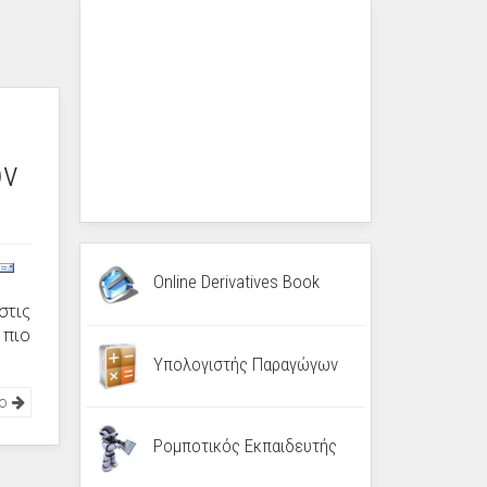
ών
Online Derivatives Book
στις
 πιο
Υπολογιστής Παραγώγων
νο
Ρομποτικός Εκπαιδευτής