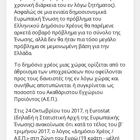
χρονική διάρκεια του εν λόγω ζητήματος).
Ασφαλώς σε μια ενιαία δημοσιονομικά
Ευρωπαϊκή Ένωση το πρόβλημα του
Ελληνικού Δημόσιου Χρέους θα παρέμενε
αρκετά σοβαρό πρόβλημα για το σύνολο της
Ένωσης, αλλά δεν θα ήταν πια τόσο μεγάλο
πρόβλημα σε μεμονωμένη βάση για την
Ελλάδα.
Το δημόσιο χρέος μιας χώρας ορίζεται από το
άθροισμα των υποχρεώσεων που οφείλονται
προς τους δανειστές της εν λόγω χώρας και
συνήθως αποτυπώνεται ή συγκρίνεται ως
ποσοστό του Ακαθάριστου Εγχώριου
Προϊόντος (Α.Ε.Π.).
Στις 24 Οκτωβρίου του 2017, η Eurostat
(δηλαδή η Στατιστική Αρχή της Ευρωπαϊκής
Ένωσης) ανακοίνωσε ότι κατά το τέλος του β’
τριμήνου 2017, ο λόγος «Δημόσιο Χρέος /
Α.Ε.Π.» στη Ζώνη του Ευρώ (19 κράτη - μέλη)