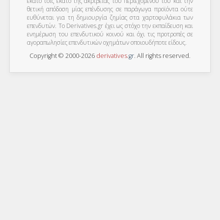
εκατό τοις εκατό της ακρίβειας του περιεχομένου του και την
θετική απόδοση μίας επένδυσης σε παράγωγα προϊόντα ούτε
ευθύνεται για τη δημιουργία ζημίας στα χαρτοφυλάκια των
επενδυτών. To Derivatives.gr έχει ως στόχο την εκπαίδευση και
ενημέρωση του επενδυτικού κοινού και όχι τις προτροπές σε
αγοραπωλησίες επενδυτικών οχημάτων οποιουδήποτε είδους.
Copyright © 2000-2026
derivatives
.
gr
. All rights reserved.