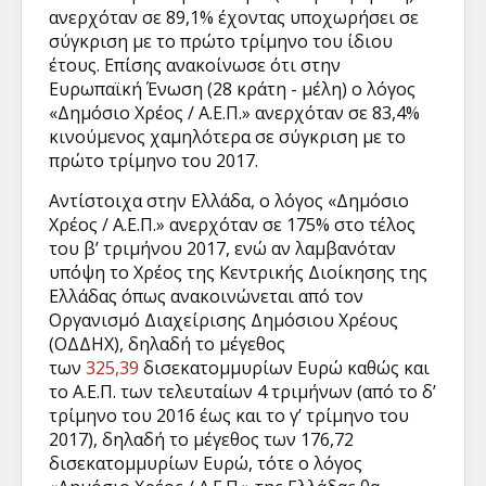
ανερχόταν σε 89,1% έχοντας υποχωρήσει σε
σύγκριση με το πρώτο τρίμηνο του ίδιου
έτους. Επίσης ανακοίνωσε ότι στην
Ευρωπαϊκή Ένωση (28 κράτη - μέλη) ο λόγος
«Δημόσιο Χρέος / Α.Ε.Π.» ανερχόταν σε 83,4%
κινούμενος χαμηλότερα σε σύγκριση με το
πρώτο τρίμηνο του 2017.
Αντίστοιχα στην Ελλάδα, ο λόγος «Δημόσιο
Χρέος / Α.Ε.Π.» ανερχόταν σε 175% στο τέλος
του β’ τριμήνου 2017, ενώ αν λαμβανόταν
υπόψη το Χρέος της Κεντρικής Διοίκησης της
Ελλάδας όπως ανακοινώνεται από τον
Οργανισμό Διαχείρισης Δημόσιου Χρέους
(ΟΔΔΗΧ), δηλαδή το μέγεθος
των
325,39
δισεκατομμυρίων Ευρώ καθώς και
το Α.Ε.Π. των τελευταίων 4 τριμήνων (από το δ’
τρίμηνο του 2016 έως και το γ’ τρίμηνο του
2017), δηλαδή το μέγεθος των 176,72
δισεκατομμυρίων Ευρώ, τότε ο λόγος