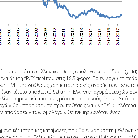
 η άποψη ότι το Ελληνικό 10ετές ομόλογο με απόδοση (yield)
 ένα δείκτη “P/E” περίπου στις 18,5 φορές. Το εν λόγω επίπεδο
ίκτη “P/E” της διεθνούς χρηματιστηριακής αγοράς των τελευτα
 έναν τέτοιο υποθετικό δείκτη, η Ελληνική αγορά μετοχών δεν
κλίνει σημαντικά από τους μέσους ιστορικούς όρους. Υπό το
τοχών θα μπορούσε υπό προϋποθέσεις να κινηθεί υψηλότερα,
των αποδόσεων των ομολόγων θα τεκμηριωνόταν ένας
μαντικές ιστορικές καταβολές, που θα ευνοούσε τη μελλοντικ
γεγονός ότι οι Ελληνικές τραπεζικές μετοχές βρίσκονται πολύ