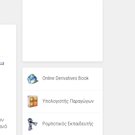
Online Derivatives Book
Υπολογιστής Παραγώγων
ον
Ρομποτικός Εκπαιδευτής
θανό