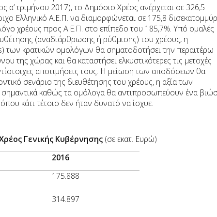
 α’ τριμήνου 2017), το Δημόσιο Χρέος ανέρχεται σε 326,5
ιχο Ελληνικό Α.Ε.Π. να διαμορφώνεται σε 175,8 δισεκατομμύρ
όγο χρέους προς Α.Ε.Π. στο επίπεδο του 185,7%. Υπό ομαλές
ιευθέτησης (αναδιάρθρωσης ή ρύθμισης) του χρέους, η
) των κρατικών ομολόγων θα σηματοδοτήσει την περαιτέρω
ου της χώρας και θα καταστήσει ελκυστικότερες τις μετοχές
τίστοιχες αποτιμήσεις τους. Η μείωση των αποδόσεων θα
ντικό σενάριο της διευθέτησης του χρέους, η αξία των
 σημαντικά καθώς τα ομόλογα θα αντιπροσωπεύουν ένα βιώ
όπου κάτι τέτοιο δεν ήταν δυνατό να ίσχυε.
ι Χρέος Γενικής Κυβέρνησης
(σε εκατ. Ευρώ)
2016
175.888
314.897