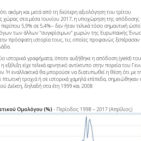
ότι ακόμη και μετά από τη δεύτερη αξιολόγηση του τρίτου
 χώρας στα μέσα Ιουνίου 2017, η υποχώρηση της απόδοσης
περίπου 5,9% σε 5,4%-- δεν ήταν τελικά τόσο σημαντική ώστε
λόγων των άλλων “συγκρίσιμων” χωρών της Ευρωπαϊκής Ένω
στην πρόσφατη ιστορία τους, τις οποίες προφανώς ξεπέρασαν
λάδα.
ο ιστορικά γραφήματα, όποτε αυξήθηκε η απόδοση (yield) του
 εξέλιξη είχε τελικά αρνητικό αντίκτυπο στην πορεία του Γεν
ν. Ή εναλλακτικά θα μπορούσε να διατυπωθεί η θέση ότι με τ
πτωτική τροχιά ή σε ιστορικά χαμηλά επίπεδα, σημειώθηκαν 
ού Δείκτη, δηλαδή στα έτη 1999 και 2008.
ατικού Ομολόγου (%)
- Περίοδος 1998 – 2017 (Απρίλιος)