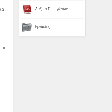
Λεξικό Παραγώγων
ια
Εργασίες
σιμο