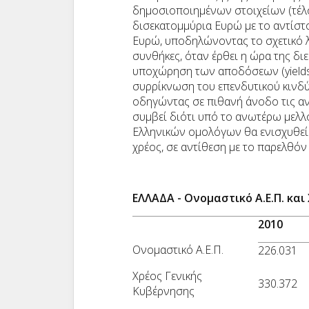
δημοσιοποιημένων στοιχείων (τέλος
δισεκατομμύρια Ευρώ με το αντίστο
Ευρώ, υποδηλώνοντας το σχετικό λ
συνθήκες, όταν έρθει η ώρα της δ
υποχώρηση των αποδόσεων (yields
συρρίκνωση του επενδυτικού κινδύν
οδηγώντας σε πιθανή άνοδο τις αν
συμβεί διότι υπό το ανωτέρω μελλο
Ελληνικών ομολόγων θα ενισχυθεί
χρέος, σε αντίθεση με το παρελθόν 
ΕΛΛΑΔΑ - Ονομαστικό Α.Ε.Π. κα
2010
Ονομαστικό Α.Ε.Π.
226.031
Χρέος Γενικής
330.372
Κυβέρνησης