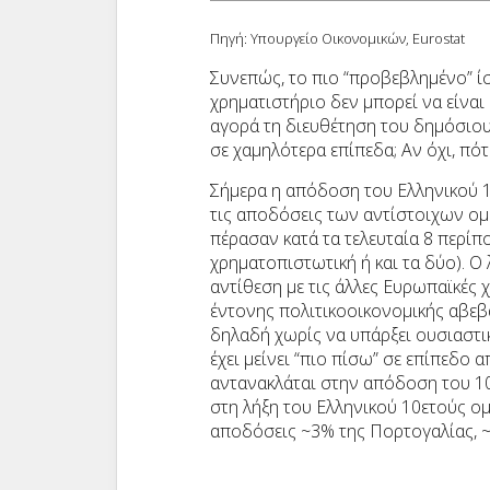
Πηγή: Υπουργείο Οικονομικών, Eurostat
Συνεπώς, το πιο “προβεβλημένο” ί
χρηματιστήριο δεν μπορεί να είναι
αγορά τη διευθέτηση του δημόσιου 
σε χαμηλότερα επίπεδα; Αν όχι, πό
Σήμερα η απόδοση του Ελληνικού 
τις αποδόσεις των αντίστοιχων ο
πέρασαν κατά τα τελευταία 8 περίπ
χρηματοπιστωτική ή και τα δύο). Ο 
αντίθεση με τις άλλες Ευρωπαϊκές
έντονης πολιτικοοικονομικής αβεβ
δηλαδή χωρίς να υπάρξει ουσιαστι
έχει μείνει “πιο πίσω” σε επίπεδο 
αντανακλάται στην απόδοση του 10
στη λήξη του Ελληνικού 10ετούς ομ
αποδόσεις ~3% της Πορτογαλίας, ~2