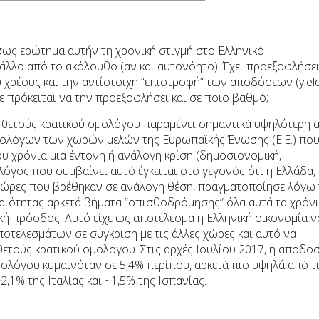
σως ερώτημα αυτήν τη χρονική στιγμή στο Ελληνικό
 άλλο από το ακόλουθο (αν και αυτονόητο): Έχει προεξοφλήσει
χρέους και την αντίστοιχη “επιστροφή” των αποδόσεων (yiel
τε πρόκειται να την προεξοφλήσει και σε ποιο βαθμό;
10ετούς κρατικού ομολόγου παραμένει σημαντικά υψηλότερη 
μολόγων των χωρών μελών της Ευρωπαϊκής Ένωσης (Ε.Ε.) πο
ου χρόνια μια έντονη ή ανάλογη κρίση (δημοσιονομική,
λόγος που συμβαίνει αυτό έγκειται στο γεγονός ότι η Ελλάδα,
 χώρες που βρέθηκαν σε ανάλογη θέση, πραγματοποίησε λόγω 
αιότητας αρκετά βήματα “οπισθοδρόμησης” όλα αυτά τα χρόνι
κή πρόοδος. Αυτό είχε ως αποτέλεσμα η Ελληνική οικονομία ν
αποτελεσμάτων σε σύγκριση με τις άλλες χώρες και αυτό να
ετούς κρατικού ομολόγου. Στις αρχές Ιουλίου 2017, η απόδο
ολόγου κυμαινόταν σε 5,4% περίπου, αρκετά πιο υψηλά από τ
,1% της Ιταλίας και ~1,5% της Ισπανίας.