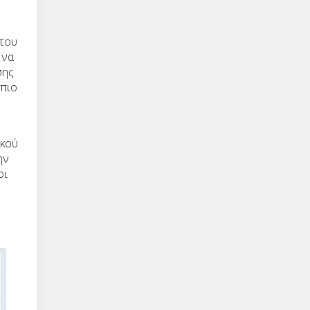
 του
 να
σης
 πιο
ικού
ην
οι