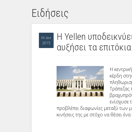
Ειδήσεις
Η Yellen υποδεικνύε
09 Δεκ
2015
αυξήσει τα επιτόκι
Η κεντρικ
κέρδη στη
πληθωρισμ
Τράπεζας
βραχυπρόθ
ενίσχυσε 
προβλέπει διαφωνίες μεταξύ των μ
κινήσεις της με στόχο να θέσει ένα