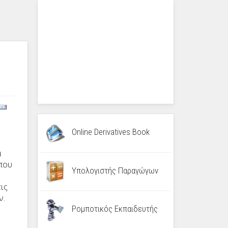
Online Derivatives Book
α
που
Υπολογιστής Παραγώγων
ις
ν.
Ρομποτικός Εκπαιδευτής