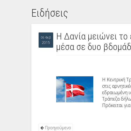
Ειδήσεις
Η Δανία μειώνει το
06 Φεβ
2015
μέσα σε δυο βδομά
Η Κεντρική Τ
στις αρνητικέ
εδραιωμένη ι
Τράπεζα δήλω
Πρόκειται γι
Προηγούμενο