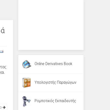
ρά
Online Derivatives Book
ντας
και
Υπολογιστής Παραγώγων
Ρομποτικός Εκπαιδευτής
νο