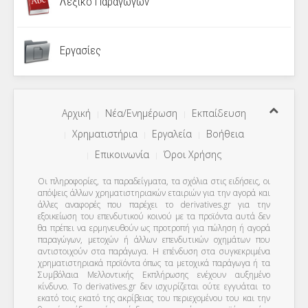
Λεξικό Παραγώγων
Εργασίες
Αρχική
Νέα/Ενημέρωση
Εκπαίδευση
Χρηματιστήρια
Εργαλεία
Βοήθεια
Επικοινωνία
Όροι Χρήσης
Οι πληροφορίες, τα παραδείγματα, τα σχόλια στις ειδήσεις, οι
απόψεις άλλων χρηματιστηριακών εταιριών για την αγορά και
άλλες αναφορές που παρέχει το derivatives.gr για την
εξοικείωση του επενδυτικού κοινού με τα προϊόντα αυτά δεν
θα πρέπει να ερμηνευθούν ως προτροπή για πώληση ή αγορά
παραγώγων, μετοχών ή άλλων επενδυτικών οχημάτων που
αντιστοιχούν στα παράγωγα. Η επένδυση στα συγκεκριμένα
χρηματιστηριακά προϊόντα όπως τα μετοχικά παράγωγα ή τα
Συμβόλαια Μελλοντικής Εκπλήρωσης ενέχουν αυξημένο
κίνδυνο. Το derivatives.gr δεν ισχυρίζεται ούτε εγγυάται το
εκατό τοις εκατό της ακρίβειας του περιεχομένου του και την