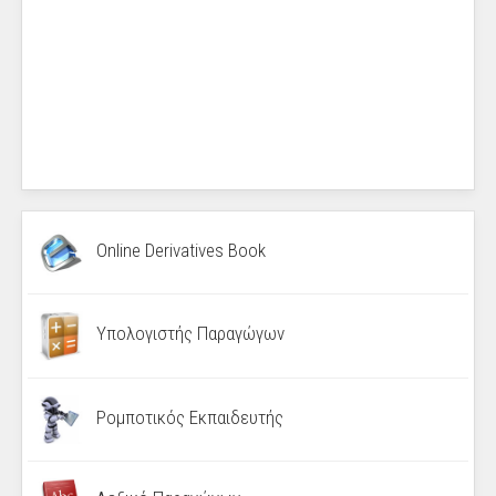
Online Derivatives Book
Υπολογιστής Παραγώγων
Ρομποτικός Εκπαιδευτής