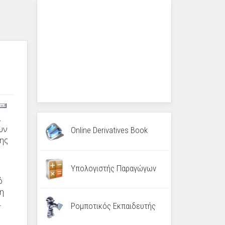
α
υν
Online Derivatives Book
νης
Υπολογιστής Παραγώγων
ό
ψη
ι
Ρομποτικός Εκπαιδευτής