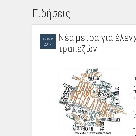
Ειδήσεις
Nέα μέτρα για έλεγ
17 Ιουλ
2014
τραπεζών
Ο
μ
τ
π
κ
,
θ
τ
τ