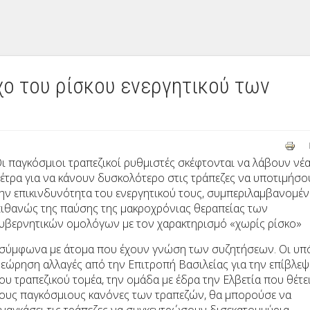
χο του ρίσκου ενεργητικού των
ι παγκόσμιοι τραπεζικοί ρυθμιστές σκέφτονται να λάβουν νέ
έτρα για να κάνουν δυσκολότερο στις τράπεζες να υποτιμήσο
ην επικινδυνότητα του ενεργητικού τους, συμπεριλαμβανομέ
ιθανώς της παύσης της μακροχρόνιας θεραπείας των
υβερνητικών ομολόγων με τον χαρακτηρισμό «χωρίς ρίσκο»
 σύμφωνα με άτομα που έχουν γνώση των συζητήσεων. Οι υπ
εώρηση αλλαγές από την Επιτροπή Βασιλείας για την επίβλε
ου τραπεζικού τομέα, την ομάδα με έδρα την Ελβετία που θέτε
ους παγκόσμιους κανόνες των τραπεζών, θα μπορούσε να