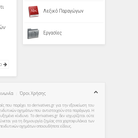
τι
Λεξικό Παραγώγων
λών
Εργασίες
νο
ινωνία
Όροι Χρήσης
ς που παρέχει το derivatives.gr για την εξοικείωση του
πενδυτικών οχημάτων που αντιστοιχούν στα παράγωγα. Η
μένο κίνδυνο. Το derivatives.gr δεν ισχυρίζεται ούτε
θύνεται για τη δημιουργία ζημίας στα χαρτοφυλάκια των
 επενδυτικών οχημάτων οποιουδήποτε είδους.