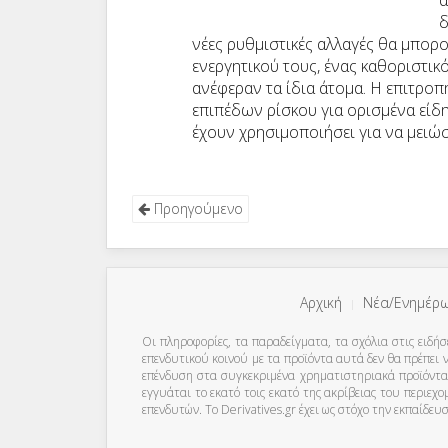
α
δ
νέες ρυθμιστικές αλλαγές θα μπορ
ενεργητικού τους, ένας καθοριστι
ανέφεραν τα ίδια άτομα. Η επιτρο
επιπέδων ρίσκου για ορισμένα είδη
έχουν χρησιμοποιήσει για να μειώσ
Προηγούμενο
Αρχική
Νέα/Ενημέρ
Οι πληροφορίες, τα παραδείγματα, τα σχόλια στις ειδήσ
επενδυτικού κοινού με τα προϊόντα αυτά δεν θα πρέπε
επένδυση στα συγκεκριμένα χρηματιστηριακά προϊόντα 
εγγυάται το εκατό τοις εκατό της ακρίβειας του περιε
επενδυτών. To Derivatives.gr έχει ως στόχο την εκπαίδε