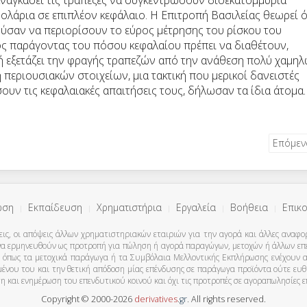
ναγκάσει τις τράπεζες να συγκεντρώσουν δισεκατομμύρια
ολάρια σε επιπλέον κεφάλαιο. Η Επιτροπή Βασιλείας θεωρεί ό
ούσαν να περιορίσουν το εύρος μέτρησης του ρίσκου του
κός παράγοντας του πόσου κεφαλαίου πρέπει να διαθέτουν,
πή εξετάζει την φραγής τραπεζών από την ανάθεση πολύ χαμη
 περιουσιακών στοιχείων, μια τακτική που μερικοί δανειστές
ουν τις κεφαλαιακές απαιτήσεις τους, δήλωσαν τα ίδια άτομα.
Επόμε
ωση
Εκπαίδευση
Χρηματιστήρια
Εργαλεία
Βοήθεια
Επικο
εις, οι απόψεις άλλων χρηματιστηριακών εταιριών για την αγορά και άλλες αναφορέ
ι να ερμηνευθούν ως προτροπή για πώληση ή αγορά παραγώγων, μετοχών ή άλλων ε
όπως τα μετοχικά παράγωγα ή τα Συμβόλαια Μελλοντικής Εκπλήρωσης ενέχουν αυξη
χομένου του και την θετική απόδοση μίας επένδυσης σε παράγωγα προϊόντα ούτε ευ
υση και ενημέρωση του επενδυτικού κοινού και όχι τις προτροπές σε αγοραπωλησίες
Copyright © 2000-2026
derivatives
.
gr
. All rights reserved.