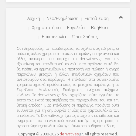
Αρχική
Νέα/Ενημέρωση
Εκπαίδευση
Χρηματιστήρια
Εργαλεία
Βοήθεια
Επικοινωνία
Όροι Χρήσης
Οι πληροφορίες, τα παραδείγματα, τα σχόλια στις ειδήσεις, οι
απόψεις άλλων χρηματιστηριακών εταιριών για την αγορά και
άλλες αναφορές που παρέχει το derivatives.gr για την
εξοικείωση του επενδυτικού κοινού με τα προϊόντα αυτά δεν
θα πρέπει να ερμηνευθούν ως προτροπή για πώληση ή αγορά
παραγώγων, μετοχών ή άλλων επενδυτικών οχημάτων που
αντιστοιχούν στα παράγωγα. Η επένδυση στα συγκεκριμένα
χρηματιστηριακά προϊόντα όπως τα μετοχικά παράγωγα ή τα
Συμβόλαια Μελλοντικής Εκπλήρωσης ενέχουν αυξημένο
κίνδυνο. Το derivatives.gr δεν ισχυρίζεται ούτε εγγυάται το
εκατό τοις εκατό της ακρίβειας του περιεχομένου του και την
θετική απόδοση μίας επένδυσης σε παράγωγα προϊόντα ούτε
ευθύνεται για τη δημιουργία ζημίας στα χαρτοφυλάκια των
επενδυτών. To Derivatives.gr έχει ως στόχο την εκπαίδευση και
ενημέρωση του επενδυτικού κοινού και όχι τις προτροπές σε
αγοραπωλησίες επενδυτικών οχημάτων οποιουδήποτε είδους.
Copyright © 2000-2026
derivatives
.
gr
. All rights reserved.