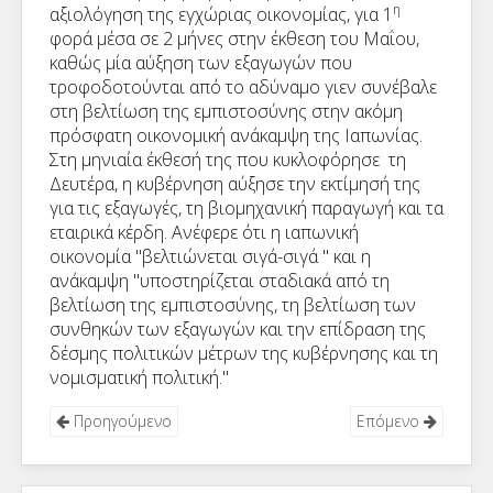
η
αξιολόγηση της εγχώριας οικονομίας, για 1
φορά μέσα σε 2 μήνες στην έκθεση του Μαΐου,
καθώς μία αύξηση των εξαγωγών που
τροφοδοτούνται από το αδύναμο γιεν συνέβαλε
στη βελτίωση της εμπιστοσύνης στην ακόμη
πρόσφατη οικονομική ανάκαμψη της Ιαπωνίας.
Στη μηνιαία έκθεσή της που κυκλοφόρησε τη
Δευτέρα, η κυβέρνηση αύξησε την εκτίμησή της
για τις εξαγωγές, τη βιομηχανική παραγωγή και τα
εταιρικά κέρδη. Ανέφερε ότι η ιαπωνική
οικονομία "βελτιώνεται σιγά-σιγά " και η
ανάκαμψη "υποστηρίζεται σταδιακά από τη
βελτίωση της εμπιστοσύνης, τη βελτίωση των
συνθηκών των εξαγωγών και την επίδραση της
δέσμης πολιτικών μέτρων της κυβέρνησης και τη
νομισματική πολιτική."
Προηγούμενο
Επόμενο