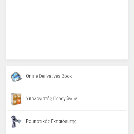
Online Derivatives Book
Υπολογιστής Παραγώγων
Ρομποτικός Εκπαιδευτής