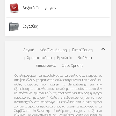
Λεξικό Παραγώγων
Εργασίες
Αρχική
Νέα/Ενημέρωση
Εκπαίδευση
Χρηματιστήρια
Εργαλεία
Βοήθεια
Επικοινωνία
Όροι Χρήσης
Οι πληροφορίες, τα παραδείγματα, τα σχόλια στις ειδήσεις, οι
απόψεις άλλων χρηματιστηριακών εταιριών για την αγορά και
άλλες αναφορές που παρέχει το derivatives.gr για την
εξοικείωση του επενδυτικού κοινού με τα προϊόντα αυτά δεν
θα πρέπει να ερμηνευθούν ως προτροπή για πώληση ή αγορά
παραγώγων, μετοχών ή άλλων επενδυτικών οχημάτων που
αντιστοιχούν στα παράγωγα. Η επένδυση στα συγκεκριμένα
χρηματιστηριακά προϊόντα όπως τα μετοχικά παράγωγα ή τα
Συμβόλαια Μελλοντικής Εκπλήρωσης ενέχουν αυξημένο
κίνδυνο. Το derivatives.gr δεν ισχυρίζεται ούτε εγγυάται το