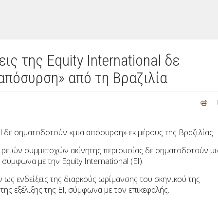
ς της Equity International δε
απόσυρση» από τη Βραζιλία
nal δε σηματοδοτούν «μια απόσυρση» εκ μέρους της Βραζιλίας
ιρειών συμμετοχών ακίνητης περιουσίας δε σηματοδοτούν μι
σύμφωνα με την Equity International (EI).
 ως ενδείξεις της διαρκούς ωρίμανσης του σκηνικού της
της εξέλιξης της EI, σύμφωνα με τον επικεφαλής.