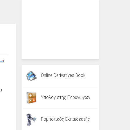
Online Derivatives Book
α
Υπολογιστής Παραγώγων
Ρομποτικός Εκπαιδευτής