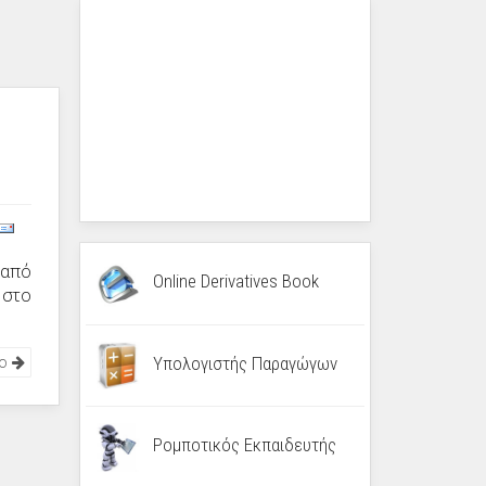
 από
Online Derivatives Book
 στο
νο
Υπολογιστής Παραγώγων
Ρομποτικός Εκπαιδευτής