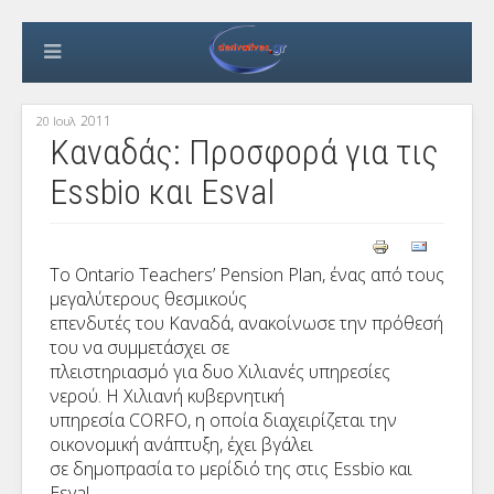
2011
20 Ιουλ
Καναδάς: Προσφορά για τις
Essbio και Esval
Το Ontario Teachers’ Pension Plan, ένας από τους
μεγαλύτερους θεσμικούς
επενδυτές του Καναδά, ανακοίνωσε την πρόθεσή
του να συμμετάσχει σε
πλειστηριασμό για δυο Χιλιανές υπηρεσίες
νερού. Η Χιλιανή κυβερνητική
υπηρεσία CORFO, η οποία διαχειρίζεται την
οικονομική ανάπτυξη, έχει βγάλει
σε δημοπρασία το μερίδιό της στις Essbio και
Esval.