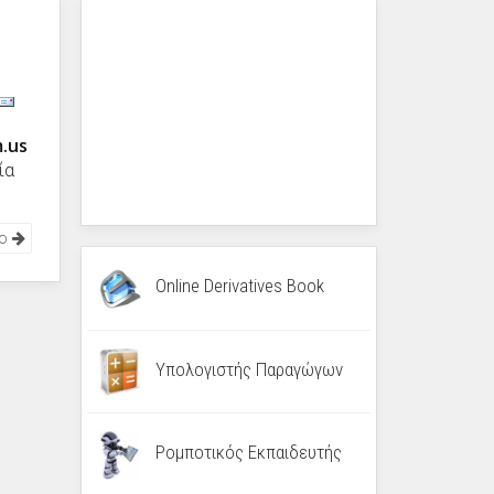
.us
ία
νο
Online Derivatives Book
Υπολογιστής Παραγώγων
Ρομποτικός Εκπαιδευτής