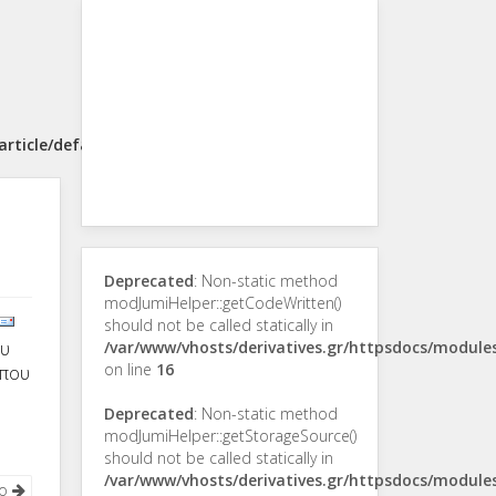
rticle/default.php
Deprecated
: Non-static method
modJumiHelper::getCodeWritten()
should not be called statically in
ου
/var/www/vhosts/derivatives.gr/httpsdocs/modul
on line
16
 που
Deprecated
: Non-static method
modJumiHelper::getStorageSource()
should not be called statically in
/var/www/vhosts/derivatives.gr/httpsdocs/modul
νο