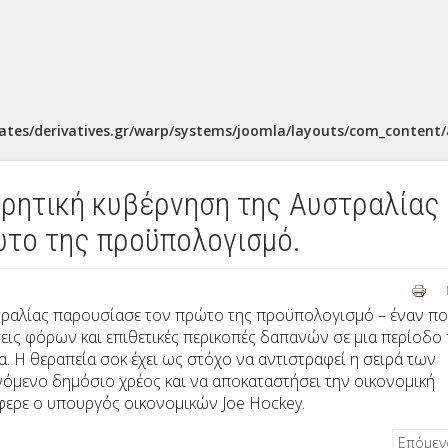
ates/derivatives.gr/warp/systems/joomla/layouts/com_content/a
ρητική κυβέρνηση της Αυστραλίας
ώτο της προϋπολογισμό.
τραλίας παρουσίασε τον πρώτο της προϋπολογισμό – έναν π
σεις φόρων και επιθετικές περικοπές δαπανών σε μια περίοδο
α. Η θεραπεία σοκ έχει ως στόχο να αντιστραφεί η σειρά των
ανόμενο δημόσιο χρέος και να αποκαταστήσει την οικονομική
έφερε ο υπουργός οικονομικών Joe Hockey.
Επόμε