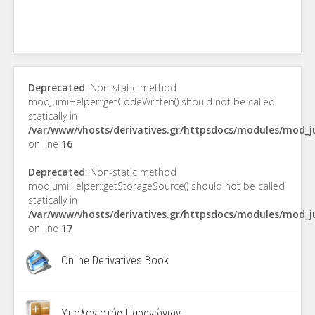
Deprecated
: Non-static method
modJumiHelper::getCodeWritten() should not be called
statically in
/var/www/vhosts/derivatives.gr/httpsdocs/modules/mod_
on line
16
Deprecated
: Non-static method
modJumiHelper::getStorageSource() should not be called
statically in
/var/www/vhosts/derivatives.gr/httpsdocs/modules/mod_
on line
17
Online Derivatives Book
Υπολογιστής Παραγώγων