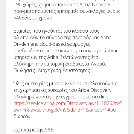
190 χώρες, χρησιμοποιούν το Ariba Network
πραγματοποιώντας εμπορικές συναλλαγές ύψους
$465δις το χρόνο.
Εταιρίες που ηγούνται του κλάδου τους
αξιοποιούν το σύνολο της πλατφόρμας Ariba.
On-demand,cloud-based εφαρμογές
συνδυάζονται με την κοινότητα συνεργατών και
υπηρεσιών της Ariba βελτιώνοντας έτσι
ολόκληρη την εμπορική διαδικασία: Αγορές-
Πωλήσεις- Διαχείριση Ρευστότητας.
Όλες οι εταιρίες μπορούν να εκμεταλλευτούν τις
επιχειρηματικές ευκαιρίες του Ariba Discovery
ολοκληρώνοντας την εγγραφή τους στο link:
https://service.ariba.com/Discovery.aw/111826/aw?
awh=r&awssk=pvgbkAh9&dard=1&ancdc=1#b0
,
δωρεάν.
Σχετικά με την SAP