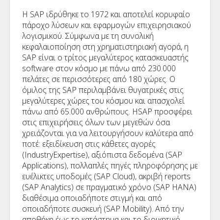
Η SAP ιδρύθηκε το 1972 και αποτελεί κορυφαίο
πάροχο λύσεων και εφαρμογών επιχειρησιακού
λογισμικού. Σύμφωνα με τη συνολική
κεφαλαιοποίηση στη χρηματιστηριακή αγορά, η
SAP είναι ο τρίτος μεγαλύτερος κατασκευαστής
software στον κόσμο με πάνω από 230.000
πελάτες σε περισσότερες από 180 χώρες. Ο
όμιλος της SAP περιλαμβάνει θυγατρικές στις
μεγαλύτερες χώρες του κόσμου και απασχολεί
πάνω από 65.000 ανθρώπους. HSAP προσφέρει
στις επιχειρήσεις όλων των μεγεθών όσα
χρειάζονται για να λειτουργήσουν καλύτερα από
ποτέ: εξειδίκευση στις κάθετες αγορές
(IndustryExpertise), αξιόπιστα δεδομένα (SAP
Applications), πολλαπλές πηγές πληροφόρησης με
ευέλικτες υποδομές (SAP Cloud), ακριβή reports
(SAP Analytics) σε πραγματικό χρόνο (SAP HANA)
διαθέσιμα οποιαδήποτε στιγμή και από
οποιαδήποτε συσκευή (SAP Mobility). Από την
αποθήκη έως το κατάστημα και το διοικητικό