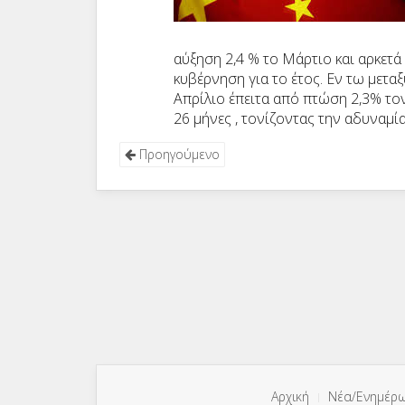
αύξηση 2,4 % το Μάρτιο και αρκετά
κυβέρνηση για το έτος. Εν τω μετα
Απρίλιο έπειτα από πτώση 2,3% το
26 μήνες , τονίζοντας την αδυναμί
Προηγούμενο
Αρχική
Νέα/Ενημέρ