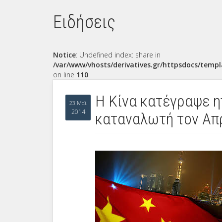
Ειδήσεις
Notice
: Undefined index: share in
/var/www/vhosts/derivatives.gr/httpsdocs/templ
on line
110
Η Κίνα κατέγραψε 
23 Μαϊ
2014
καταναλωτή τον Απ