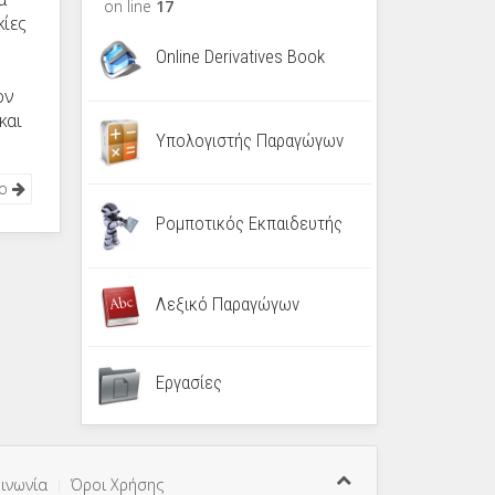
on line
17
κίες
Online Derivatives Book
ον
και
Υπολογιστής Παραγώγων
νο
Ρομποτικός Εκπαιδευτής
Λεξικό Παραγώγων
Εργασίες
ινωνία
Όροι Χρήσης