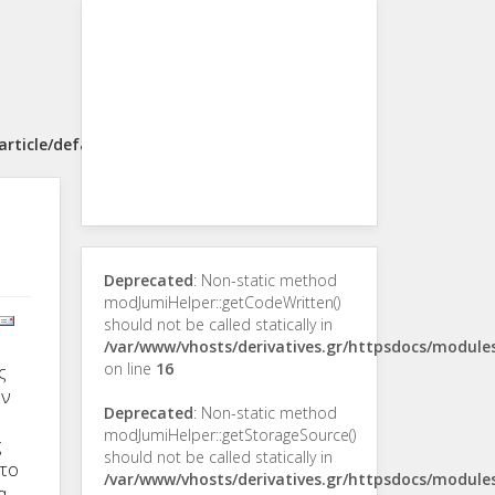
rticle/default.php
Deprecated
: Non-static method
modJumiHelper::getCodeWritten()
should not be called statically in
/var/www/vhosts/derivatives.gr/httpsdocs/modul
on line
16
ς
υν
Deprecated
: Non-static method
modJumiHelper::getStorageSource()
ς
should not be called statically in
 το
/var/www/vhosts/derivatives.gr/httpsdocs/modul
α