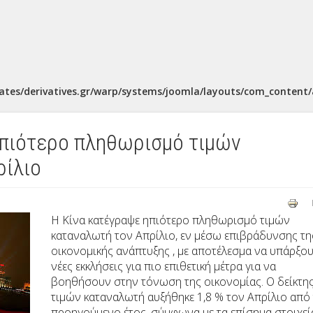
ates/derivatives.gr/warp/systems/joomla/layouts/com_content/a
ηπιότερο πληθωρισμό τιμών
ρίλιο
Η Κίνα κατέγραψε ηπιότερο πληθωρισμό τιμών
καταναλωτή τον Απρίλιο, εν μέσω επιβράδυνσης τη
οικονομικής ανάπτυξης , με αποτέλεσμα να υπάρξο
νέες εκκλήσεις για πιο επιθετική μέτρα για να
βοηθήσουν στην τόνωση της οικονομίας. Ο δείκτη
τιμών καταναλωτή αυξήθηκε 1,8 % τον Απρίλιο από
προηγούμενο έτος, σύμφωνα με τα επίσημα στοιχεί