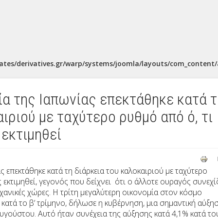
ates/derivatives.gr/warp/systems/joomla/layouts/com_content/a
ία της Ιαπωνίας επεκτάθηκε κατά τ
ιριού με ταχύτερο ρυθμό από ό, τι
εκτιμηθεί
 επεκτάθηκε κατά τη διάρκεια του καλοκαιριού με ταχύτερο
 εκτιμηθεί, γεγονός που δείχνει ότι ο άλλοτε ουραγός συνεχίζ
ηχανικές χώρες. Η τρίτη μεγαλύτερη οικονομία στον κόσμο
 κατά το β’ τρίμηνο, δήλωσε η κυβέρνηση, μια σημαντική αύξη
Αυγούστου. Αυτό ήταν συνέχεια της αύξησης κατά 4,1% κατά το