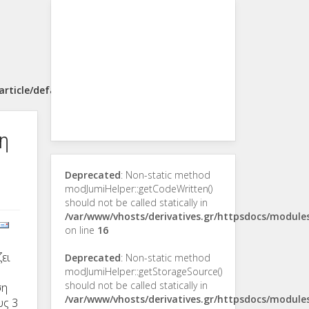
rticle/default.php
η
Deprecated
: Non-static method
modJumiHelper::getCodeWritten()
should not be called statically in
/var/www/vhosts/derivatives.gr/httpsdocs/modul
on line
16
ει
Deprecated
: Non-static method
modJumiHelper::getStorageSource()
should not be called statically in
ση
/var/www/vhosts/derivatives.gr/httpsdocs/modul
υς 3