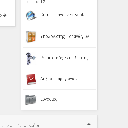
on line
17
Online Derivatives Book
νο
Υπολογιστής Παραγώγων
Ρομποτικός Εκπαιδευτής
Λεξικό Παραγώγων
Εργασίες
ινωνία
Όροι Χρήσης