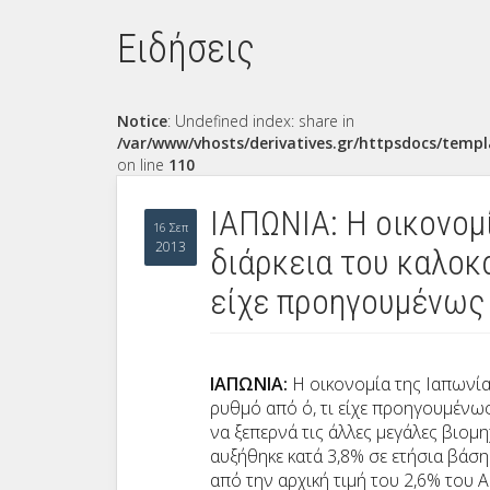
Ειδήσεις
Notice
: Undefined index: share in
/var/www/vhosts/derivatives.gr/httpsdocs/templ
on line
110
ΙΑΠΩΝΙΑ: Η οικονομ
16 Σεπ
2013
διάρκεια του καλοκα
είχε προηγουμένως 
ΙΑΠΩΝΙΑ:
Η οικονομία της Ιαπωνίας
ρυθμό από ό, τι είχε προηγουμένως
να ξεπερνά τις άλλες μεγάλες βιομ
αυξήθηκε κατά 3,8% σε ετήσια βάση
από την αρχική τιμή του 2,6% του 