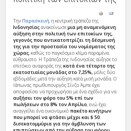
Την
Παρασκευή
, η κεντρική τράπεζα της
Ινδονησίας
ανακοίνωσε
μια μη αναμενόμενη
αύξηση στην πολιτική των επιτοκίων της,
γεγονός που αντικατοπτρίζει τη δέσμευσή
της για την προστασία του νομίσματος της
χώρας
, καθώς το παγκόσμιο κλίμα παραμένει
εύθραυστο. Η Τράπεζα της Ινδονησίας αύξησε το
επιτόκιο αναφοράς της
κατά ένα τέταρτο της
εκατοστιαίας μονάδας στο 7,25%,
μόλις δύο
εβδομάδες μετά την αύξηση κατά μισή μονάδα. Ο
Ιάπωνας πρωθυπουργός Σίνζο Άμπε έχει
αποφασίσει να προχωρήσει με ένα σχέδιο για να
αυξήσει τον φόρο του 5% επί των
πωλήσεων στο 8% τον Απρίλιο
, ενώ έχει
αναγγείλει ένα οικονομικό
πακέτο κινήτρων
που μπορεί να φτάσει μέχρι και $ 50
δισεκατομμύρια για την άμβλυνση των
επιπτώσεων από την αύξηση του φόρου
.