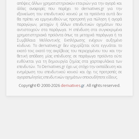
απόψεις άλλων χρηματιστηριακών εταιριών για την αγορά και
άλλες αναφορές που παρέχει το derivatives.gr για την
εξοικείωση του επενδυτικού κοινού με τα προϊόντα αυτά δεν
θα πρέπει να ερμηνευθούν ως προτροπή για πώληση ή αγορά
παραγώγων, μετοχών ή άλλων επενδυτικών οχημάτων που
αντιστοιχούν στα παράγωγα. Η επένδυση στα συγκεκριμένα
χρηματιστηριακά προϊόντα όπως τα μετοχικά παράγωγα ή τα
Συμβόλαια Μελλοντικής Εκπλήρωσης ενέχουν αυξημένο
κίνδυνο. Το derivatives.gr δεν ισχυρίζεται ούτε εγγυάται το
εκατό τοις εκατό της ακρίβειας του περιεχομένου του και την
θετική απόδοση μίας επένδυσης σε παράγωγα προϊόντα ούτε
ευθύνεται για τη δημιουργία ζημίας στα χαρτοφυλάκια των
επενδυτών. To Derivatives.gr έχει ως στόχο την εκπαίδευση και
ενημέρωση του επενδυτικού κοινού και όχι τις προτροπές σε
αγοραπωλησίες επενδυτικών οχημάτων οποιουδήποτε είδους.
Copyright © 2000-2026
derivatives
.
gr
. All rights reserved.