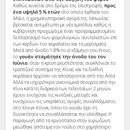
Καθώς κινείται στο δρόμο της επιστροφής
προς
ένα υψηλό 5 ½ ετών
στο οποίο έφθασε τον
Μάιο, η χρηματιστηριακή αγορά της Ιαπωνίας
βρίσκεται αντιμέτωπη με νέα εμπόδια, καθώς η
κυβέρνηση προχωρά με έναν προγραμματισμένο
διπλασιασμό των φορολογικών συντελεστών επί
των κερδών του κεφαλαίου και τα μερίσματα.
Μετά από άνοδο 1,8% το α’ εξάμηνο του έτους,
το
γουάν σταμάτησε την άνοδο του τον
Ιούνιο
, όταν η κρίση ρευστότητας συγκλόνισε το
τραπεζικό σύστημα της Κίνας και τα διεθνή
κεφάλαια άρχισαν να αποσύρονται από την Ασία.
Αλλά τα ισχυρότερα οικονομικά στοιχεία από την
Κίνα κατά τη διάρκεια των τελευταίων 2 μηνών
έχουν ενισχύσει τις κινεζικές μετοχές και
ενισχύουν τις υπεράκτιες αγορές συναλλάγματος
στο Χονγκ Κονγκ, όπου το γουάν έχει τη
δυνατότητα να συναλλάσσεται πιο ελεύθερα. Η
παραγωγή από τα εργοστάσια στην ευρωζώνη
μειώθηκε απότομα τον Ιούλιο στο χαμηλότερο