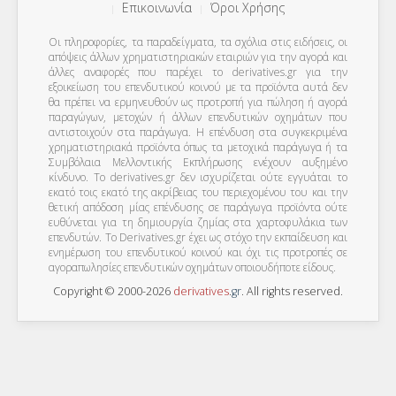
Επικοινωνία
Όροι Χρήσης
Οι πληροφορίες, τα παραδείγματα, τα σχόλια στις ειδήσεις, οι
απόψεις άλλων χρηματιστηριακών εταιριών για την αγορά και
άλλες αναφορές που παρέχει το derivatives.gr για την
εξοικείωση του επενδυτικού κοινού με τα προϊόντα αυτά δεν
θα πρέπει να ερμηνευθούν ως προτροπή για πώληση ή αγορά
παραγώγων, μετοχών ή άλλων επενδυτικών οχημάτων που
αντιστοιχούν στα παράγωγα. Η επένδυση στα συγκεκριμένα
χρηματιστηριακά προϊόντα όπως τα μετοχικά παράγωγα ή τα
Συμβόλαια Μελλοντικής Εκπλήρωσης ενέχουν αυξημένο
κίνδυνο. Το derivatives.gr δεν ισχυρίζεται ούτε εγγυάται το
εκατό τοις εκατό της ακρίβειας του περιεχομένου του και την
θετική απόδοση μίας επένδυσης σε παράγωγα προϊόντα ούτε
ευθύνεται για τη δημιουργία ζημίας στα χαρτοφυλάκια των
επενδυτών. To Derivatives.gr έχει ως στόχο την εκπαίδευση και
ενημέρωση του επενδυτικού κοινού και όχι τις προτροπές σε
αγοραπωλησίες επενδυτικών οχημάτων οποιουδήποτε είδους.
Copyright © 2000-2026
derivatives
.
gr
. All rights reserved.