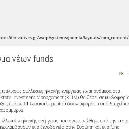
ates/derivatives.gr/warp/systems/joomla/layouts/com_content/a
μα νέων funds
ιταλικούς συλλέκτες ηλιακής ενέργειας είναι ανάμεσα στα
Estate Investment Management
(
REIM
) θα θέσει σε κυκλοφορία
υξης ύψους €1 δισεκατομμυρίου όσον αφορά τα υπό διαχείρι
κατομμύρια.
συλλεκτών ηλιακής ενέργειας που ανακοινώθηκε από την εταιρ
εριλαμβάνουν ένα ξενοδοχείο στην Ευρώπη και ένα
fund