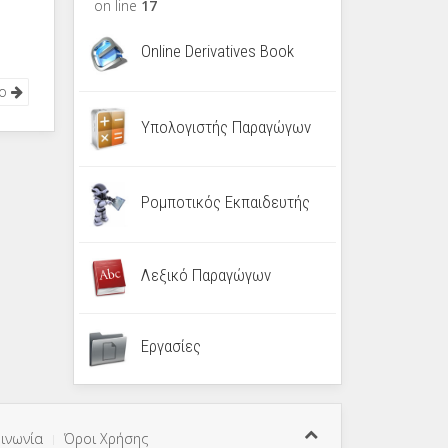
on line
17
Online Derivatives Book
νο
Υπολογιστής Παραγώγων
Ρομποτικός Εκπαιδευτής
Λεξικό Παραγώγων
Εργασίες
ινωνία
Όροι Χρήσης