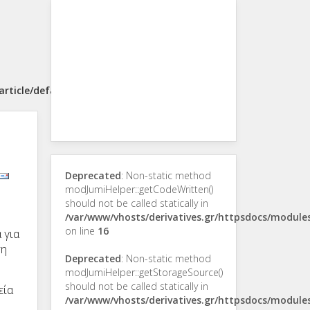
rticle/default.php
Deprecated
: Non-static method
modJumiHelper::getCodeWritten()
should not be called statically in
/var/www/vhosts/derivatives.gr/httpsdocs/modul
on line
16
 για
ση
Deprecated
: Non-static method
modJumiHelper::getStorageSource()
should not be called statically in
εία
/var/www/vhosts/derivatives.gr/httpsdocs/modul