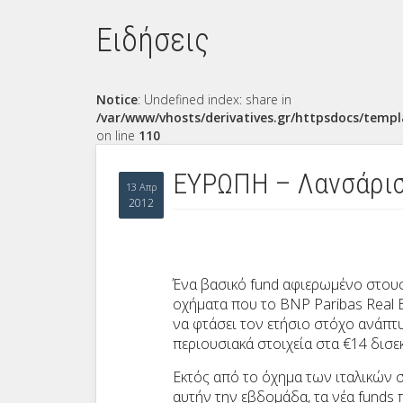
Ειδήσεις
Notice
: Undefined index: share in
/var/www/vhosts/derivatives.gr/httpsdocs/templ
on line
110
ΕΥΡΩΠΗ – Λανσάρισ
13 Απρ
2012
Ένα βασικό
fund
αφιερωμένο στους 
οχήματα που το
BNP Paribas Real 
να φτάσει τον ετήσιο στόχο ανάπτ
περιουσιακά στοιχεία στα €14 δισε
Εκτός από το όχημα των ιταλικών 
αυτήν την εβδομάδα, τα νέα
funds
π