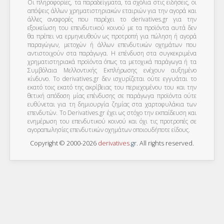
Οι πληροφορίες, τα παραδείγματα, τα σχόλια στις ειδήσεις, οι
απόψεις άλλων χρηματιστηριακών εταιριών για την αγορά και
άλλες αναφορές που παρέχει το derivatives.gr για την
εξοικείωση του επενδυτικού κοινού με τα προϊόντα αυτά δεν
θα πρέπει να ερμηνευθούν ως προτροπή για πώληση ή αγορά
παραγώγων, μετοχών ή άλλων επενδυτικών οχημάτων που
αντιστοιχούν στα παράγωγα. Η επένδυση στα συγκεκριμένα
χρηματιστηριακά προϊόντα όπως τα μετοχικά παράγωγα ή τα
Συμβόλαια Μελλοντικής Εκπλήρωσης ενέχουν αυξημένο
κίνδυνο. Το derivatives.gr δεν ισχυρίζεται ούτε εγγυάται το
εκατό τοις εκατό της ακρίβειας του περιεχομένου του και την
θετική απόδοση μίας επένδυσης σε παράγωγα προϊόντα ούτε
ευθύνεται για τη δημιουργία ζημίας στα χαρτοφυλάκια των
επενδυτών. To Derivatives.gr έχει ως στόχο την εκπαίδευση και
ενημέρωση του επενδυτικού κοινού και όχι τις προτροπές σε
αγοραπωλησίες επενδυτικών οχημάτων οποιουδήποτε είδους.
Copyright © 2000-2026
derivatives
.
gr
. All rights reserved.