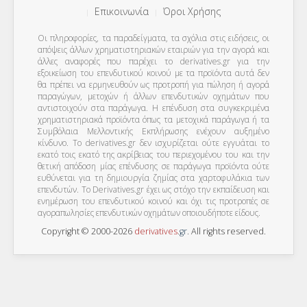
Επικοινωνία
Όροι Χρήσης
Οι πληροφορίες, τα παραδείγματα, τα σχόλια στις ειδήσεις, οι
απόψεις άλλων χρηματιστηριακών εταιριών για την αγορά και
άλλες αναφορές που παρέχει το derivatives.gr για την
εξοικείωση του επενδυτικού κοινού με τα προϊόντα αυτά δεν
θα πρέπει να ερμηνευθούν ως προτροπή για πώληση ή αγορά
παραγώγων, μετοχών ή άλλων επενδυτικών οχημάτων που
αντιστοιχούν στα παράγωγα. Η επένδυση στα συγκεκριμένα
χρηματιστηριακά προϊόντα όπως τα μετοχικά παράγωγα ή τα
Συμβόλαια Μελλοντικής Εκπλήρωσης ενέχουν αυξημένο
κίνδυνο. Το derivatives.gr δεν ισχυρίζεται ούτε εγγυάται το
εκατό τοις εκατό της ακρίβειας του περιεχομένου του και την
θετική απόδοση μίας επένδυσης σε παράγωγα προϊόντα ούτε
ευθύνεται για τη δημιουργία ζημίας στα χαρτοφυλάκια των
επενδυτών. To Derivatives.gr έχει ως στόχο την εκπαίδευση και
ενημέρωση του επενδυτικού κοινού και όχι τις προτροπές σε
αγοραπωλησίες επενδυτικών οχημάτων οποιουδήποτε είδους.
Copyright © 2000-2026
derivatives
.
gr
. All rights reserved.