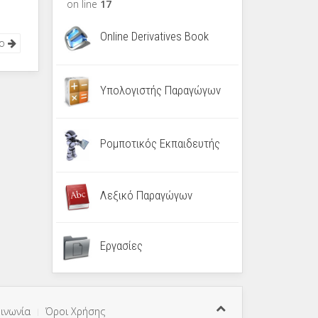
on line
17
Online Derivatives Book
νο
Υπολογιστής Παραγώγων
Ρομποτικός Εκπαιδευτής
Λεξικό Παραγώγων
Εργασίες
ινωνία
Όροι Χρήσης