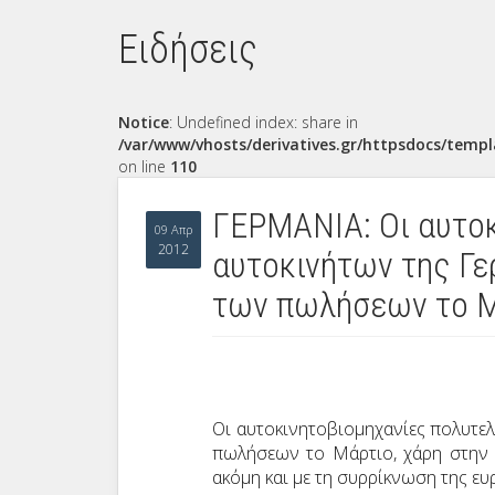
Ειδήσεις
Notice
: Undefined index: share in
/var/www/vhosts/derivatives.gr/httpsdocs/templ
on line
110
ΓΕΡΜΑΝΙΑ: Οι αυτο
09 Απρ
2012
αυτοκινήτων της Γε
των πωλήσεων το 
Οι αυτοκινητοβιομηχανίες πολυτε
πωλήσεων το Μάρτιο, χάρη στην ι
ακόμη και με τη συρρίκνωση της ε