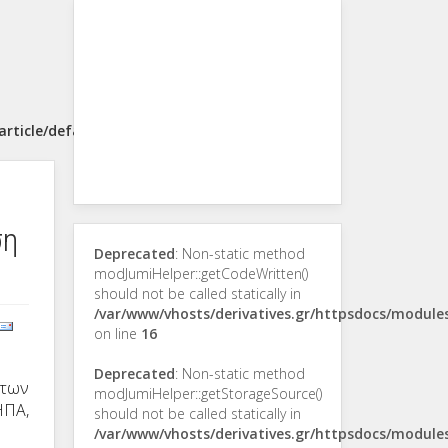
rticle/default.php
ση
Deprecated
: Non-static method
modJumiHelper::getCodeWritten()
should not be called statically in
/var/www/vhosts/derivatives.gr/httpsdocs/modul
on line
16
Deprecated
: Non-static method
 των
modJumiHelper::getStorageSource()
ΗΠΑ,
should not be called statically in
/var/www/vhosts/derivatives.gr/httpsdocs/modul