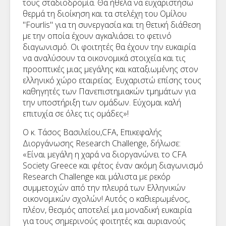
τους σταδιοδρομία. Θα ήθελα να ευχαριστήσω
θερμά τη διοίκηση και τα στελέχη του Ομίλου
"Fourlis" για τη συνεργασία και τη θετική διάθεση
με την οποία έχουν αγκαλιάσει το φετινό
διαγωνισμό. Οι φοιτητές θα έχουν την ευκαιρία
να αναλύσουν τα οικονομικά στοιχεία και τις
προοπτικές μιας μεγάλης και καταξιωμένης στον
ελληνικό χώρο εταιρείας. Ευχαριστώ επίσης τους
καθηγητές των Πανεπιστημιακών τμημάτων για
την υποστήριξη των ομάδων. Εύχομαι καλή
επιτυχία σε όλες τις ομάδες»!
Ο κ. Τάσος Βασιλείου,CFA, Επικεφαλής
Διοργάνωσης Research Challenge, δήλωσε:
«Είναι μεγάλη η χαρά να διοργανώνει το CFA
Society Greece και φέτος έναν ακόμη διαγωνισμό
Research Challenge και μάλιστα με ρεκόρ
συμμετοχών από την πλευρά των Ελληνικών
οικονομικών σχολών! Αυτός ο καθιερωμένος,
πλέον, θεσμός αποτελεί μια μοναδική ευκαιρία
για τους σημερινούς φοιτητές και αυριανούς