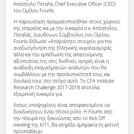
Απόστολο Πεταλά, Chief Executive Officer (CEO)
του Ομίλου Fourlis.
Η παρουσίαση πραγματοποιήθηκε στους χώρους
της εταιρείας και με την ευκαιρία ο κ. Απόστολος
Πεταλάς, Διευθύνων Σύμβουλος του Ομίλου
Fourlis δήλωσε: «Απαραίτητο στοιχείο για την
αναζωογόνηση της Ελληνικής κεφαλαιαγοράς
αλλά και την εμπέδωση της απαιτούμενης
αξιοπιστίας της στις διεθνείς αγορές είναι η
ανάδειξη επαγγελματιών αναλυτών που θα
συμβάλλουν με την προσωπικότητά τους και
δουλειά τους στο στόχο αυτό. To CFA Institute
Research Challenge 2017-2018 αποτελεί
εξαιρετική ευκαιρία για
όσους υποψηφίους είναι αποφασισμένοι να
διεκδικήσουν έναν τέτοιο ρόλο. H Fourlis απο
την πλευρά της ξεκινώντας απο το Kick Off
meeting της 6/11, θα στηρίξει έμπρακτα τη φετινή
προσπάθεια».