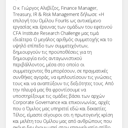
Ο κ. Γιώργος Αλεβίζος, Finance Manager,
Treasury, IR & Risk Management δήλωσε: «Η
επιλογή του Ομίλου Fourlis ως αντικείμενο
εργασίας και έρευνας των ομάδων του εφετινού
CFA Institute Research Challenge μας τιμά
ιδιαίτερα. Ο μεγάλος αριθμός συμμετοχής και το
υψηλό επίπεδο των συμμετεχόντων,
δημιουργούν τις προϋποθέσεις για τη
δημιουργία ενός ανταγωνιστικού
περιβάλλοντος, μέσα στο οποίο οι
συμμετεχοντες θα μπορέσουν, σε πραγματικές
συνθήκες αγοράς, να εμπλουτίσουν τις γνώσεις
τους και να αναπτύξουν τις δεξιότητες τους. Από
την πλευρά μας θα φροντίσουμε να
υποστηρίξουμε τις ομάδες βάσει των αρχών
Corporate Governance και επικοινωνίας, αρχές
που ο Όμιλος μας υπηρετεί εδώ και δεκαετίες.
Τέλος, είμαστε σίγουροι οτι η πρωτογενής κρίση
και μελέτη του Ομίλου μας από ανθρώπους που
ακόμη δεν έχουν μπεί στον επαγγελματία στίβο,