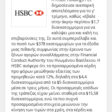
δημοσίευσε ανεπαρκή
αποτελέσματα για το γ’
τρίμηνο, καθώς «έβαλε
στην άκρη» περίπου
$1,7
δισεκατομμύρια για να
καλύψει μια και καλή τις
επιβαρύνσεις της. Σε αυτά συμπεριέλαβε και
το ποσό των $378 εκατομμυρίων για τα έξοδα
μιας πιθανής συμφωνίας στην έρευνα των
ξένων αγορών συναλλάγματος στην Financial
Conduct Authority του Ηνωμένου Βασίλειου. Η
HSBC ανέφερε ότι τα προσαρμοσμένα κέρδη
προ φόρων μειώθηκαν
εξαιτίας των
προμηθειών κατά 12%, δηλαδή στα $4,4
δισεκατομμύρια από τα $5 δισεκατομμύρια
μέσα σε τρεις μήνες. Οι προσαρμογές εσόδων
της τράπεζας είχαν μείνει σταθερά στα $15,58
δισεκατομμύρια, ενώ τα πιο συχνά
προσαρμοσμένα στοιχεία μειώνουν την
κίνηση των τιμών στα χρέη, στα κέρδη και