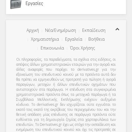
Εργασίες
Αρχική
Νέα/Ενημέρωση
Εκπαίδευση
Χρηματιστήρια
Εργαλεία
Βοήθεια
Επικοινωνία
Όροι Χρήσης
Οι πληροφορίες, τα παραδείγματα, τα σχόλια στις ειδήσεις, οι
απόψεις άλλων χρηματιστηριακών εταιριών για την αγορά και
άλλες αναφορές που παρέχει το derivatives.gr για την
εξοικείωση του επενδυτικού κοινού με τα προϊόντα αυτά δεν
θα πρέπει να ερμηνευθούν ως προτροπή για πώληση ή αγορά
παραγώγων, μετοχών ή άλλων επενδυτικών οχημάτων που
αντιστοιχούν στα παράγωγα. Η επένδυση στα συγκεκριμένα
χρηματιστηριακά προϊόντα όπως τα μετοχικά παράγωγα ή τα
Συμβόλαια Μελλοντικής Εκπλήρωσης ενέχουν αυξημένο
κίνδυνο. Το derivatives.gr δεν ισχυρίζεται ούτε εγγυάται το
εκατό τοις εκατό της ακρίβειας του περιεχομένου του και την
θετική απόδοση μίας επένδυσης σε παράγωγα προϊόντα ούτε
ευθύνεται για τη δημιουργία ζημίας στα χαρτοφυλάκια των
επενδυτών. To Derivatives.gr έχει ως στόχο την εκπαίδευση και
ενημέρωση του επενδυτικού κοινού και όχι τις προτροπές σε