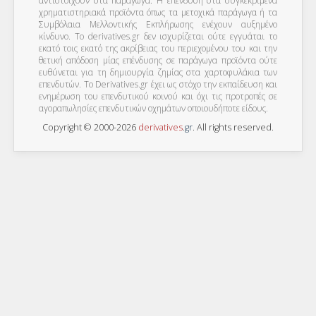
αντιστοιχούν στα παράγωγα. Η επένδυση στα συγκεκριμένα
χρηματιστηριακά προϊόντα όπως τα μετοχικά παράγωγα ή τα
Συμβόλαια Μελλοντικής Εκπλήρωσης ενέχουν αυξημένο
κίνδυνο. Το derivatives.gr δεν ισχυρίζεται ούτε εγγυάται το
εκατό τοις εκατό της ακρίβειας του περιεχομένου του και την
θετική απόδοση μίας επένδυσης σε παράγωγα προϊόντα ούτε
ευθύνεται για τη δημιουργία ζημίας στα χαρτοφυλάκια των
επενδυτών. To Derivatives.gr έχει ως στόχο την εκπαίδευση και
ενημέρωση του επενδυτικού κοινού και όχι τις προτροπές σε
αγοραπωλησίες επενδυτικών οχημάτων οποιουδήποτε είδους.
Copyright © 2000-2026
derivatives
.
gr
. All rights reserved.