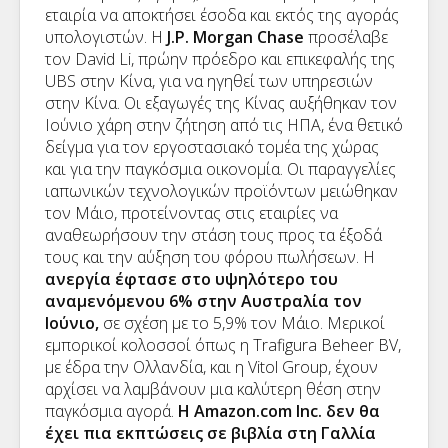
εταιρία να αποκτήσει έσοδα και εκτός της αγοράς
υπολογιστών. Η
J
.
P
.
Morgan
Chase
προσέλαβε
τον
David
Li
, πρώην πρόεδρο και επικεφαλής της
UBS
στην Κίνα, για να ηγηθεί των υπηρεσιών
στην Κίνα. Οι εξαγωγές της Κίνας αυξήθηκαν τον
Ιούνιο χάρη στην ζήτηση από τις ΗΠΑ, ένα θετικό
δείγμα για τον εργοστασιακό τομέα της χώρας
και για την παγκόσμια οικονομία. Οι παραγγελίες
ιαπωνικών τεχνολογικών προϊόντων μειώθηκαν
τον Μάιο, προτείνοντας στις εταιρίες να
αναθεωρήσουν την στάση τους προς τα έξοδά
τους και την αύξηση του φόρου πωλήσεων. Η
ανεργία έφτασε στο υψηλότερο του
αναμενόμενου 6% στην Αυστραλία τον
Ιούνιο,
σε σχέση με το 5,9% τον Μάιο. Μερικοί
εμπορικοί κολοσσοί όπως η
Trafigura
Beheer
BV
,
με έδρα την Ολλανδία, και η
Vitol
Group
, έχουν
αρχίσει να λαμβάνουν μια καλύτερη θέση στην
παγκόσμια αγορά.
Η
Amazon
.
com
Inc
. δεν θα
έχει πια εκπτώσεις σε βιβλία στη Γαλλία