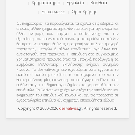
Χρηματιστήρια
Εργαλεία
Βοήθεια
Επικοινωνία
Όροι Χρήσης
Οι πληροφορίες, τα παραδείγματα, τα σχόλια στις ειδήσεις, οι
απόψεις άλλων χρηματιστηριακών εταιριών για την αγορά και
άλλες αναφορές που παρέχει το derivatives.gr για την
εξοικείωση του επενδυτικού κοινού με τα προϊόντα αυτά δεν
θα πρέπει να ερμηνευθούν ως προτροπή για πώληση ή αγορά
παραγώγων, μετοχών ή άλλων επενδυτικών οχημάτων που
αντιστοιχούν στα παράγωγα. Η επένδυση στα συγκεκριμένα
χρηματιστηριακά προϊόντα όπως τα μετοχικά παράγωγα ή τα
Συμβόλαια Μελλοντικής Εκπλήρωσης ενέχουν αυξημένο
κίνδυνο. Το derivatives.gr δεν ισχυρίζεται ούτε εγγυάται το
εκατό τοις εκατό της ακρίβειας του περιεχομένου του και την
θετική απόδοση μίας επένδυσης σε παράγωγα προϊόντα ούτε
ευθύνεται για τη δημιουργία ζημίας στα χαρτοφυλάκια των
επενδυτών. To Derivatives.gr έχει ως στόχο την εκπαίδευση και
ενημέρωση του επενδυτικού κοινού και όχι τις προτροπές σε
αγοραπωλησίες επενδυτικών οχημάτων οποιουδήποτε είδους.
Copyright © 2000-2026
derivatives
.
gr
. All rights reserved.