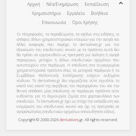
Αρχική
Νέα/Ενημέρωση
Εκπαίδευση
Χρηματιστήρια
Εργαλεία
Βοήθεια
Επικοινωνία
Όροι Χρήσης
Οι πληροφορίες, τα παραδείγματα, τα σχόλια στις ειδήσεις, οι
απόψεις άλλων χρηματιστηριακών εταιριών για την αγορά και
άλλες αναφορές που παρέχει το derivatives.gr για την
εξοικείωση του επενδυτικού κοινού με τα προϊόντα αυτά δεν
θα πρέπει να ερμηνευθούν ως προτροπή για πώληση ή αγορά
παραγώγων, μετοχών ή άλλων επενδυτικών οχημάτων που
αντιστοιχούν στα παράγωγα. Η επένδυση στα συγκεκριμένα
χρηματιστηριακά προϊόντα όπως τα μετοχικά παράγωγα ή τα
Συμβόλαια Μελλοντικής Εκπλήρωσης ενέχουν αυξημένο
κίνδυνο. Το derivatives.gr δεν ισχυρίζεται ούτε εγγυάται το
εκατό τοις εκατό της ακρίβειας του περιεχομένου του και την
θετική απόδοση μίας επένδυσης σε παράγωγα προϊόντα ούτε
ευθύνεται για τη δημιουργία ζημίας στα χαρτοφυλάκια των
επενδυτών. To Derivatives.gr έχει ως στόχο την εκπαίδευση και
ενημέρωση του επενδυτικού κοινού και όχι τις προτροπές σε
αγοραπωλησίες επενδυτικών οχημάτων οποιουδήποτε είδους.
Copyright © 2000-2026
derivatives
.
gr
. All rights reserved.