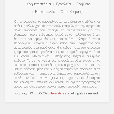
Χρηματιστήρια
Εργαλεία
Βοήθεια
Επικοινωνία
Όροι Χρήσης
Οι πληροφορίες, τα παραδείγματα, τα σχόλια στις ειδήσεις, οι
απόψεις άλλων χρηματιστηριακών εταιριών για την αγορά και
άλλες αναφορές που παρέχει το derivatives.gr για την
εξοικείωση του επενδυτικού κοινού με τα προϊόντα αυτά δεν
θα πρέπει να ερμηνευθούν ως προτροπή για πώληση ή αγορά
παραγώγων, μετοχών ή άλλων επενδυτικών οχημάτων που
αντιστοιχούν στα παράγωγα. Η επένδυση στα συγκεκριμένα
χρηματιστηριακά προϊόντα όπως τα μετοχικά παράγωγα ή τα
Συμβόλαια Μελλοντικής Εκπλήρωσης ενέχουν αυξημένο
κίνδυνο. Το derivatives.gr δεν ισχυρίζεται ούτε εγγυάται το
εκατό τοις εκατό της ακρίβειας του περιεχομένου του και την
θετική απόδοση μίας επένδυσης σε παράγωγα προϊόντα ούτε
ευθύνεται για τη δημιουργία ζημίας στα χαρτοφυλάκια των
επενδυτών. To Derivatives.gr έχει ως στόχο την εκπαίδευση και
ενημέρωση του επενδυτικού κοινού και όχι τις προτροπές σε
αγοραπωλησίες επενδυτικών οχημάτων οποιουδήποτε είδους.
Copyright © 2000-2026
derivatives
.
gr
. All rights reserved.