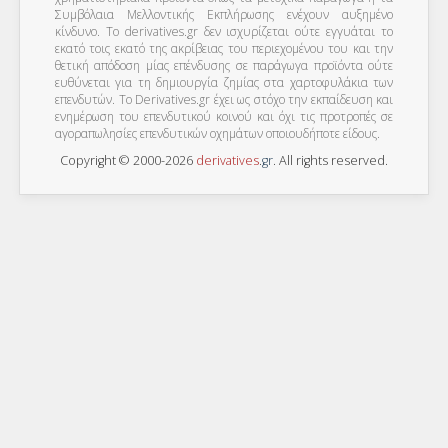
Συμβόλαια Μελλοντικής Εκπλήρωσης ενέχουν αυξημένο
κίνδυνο. Το derivatives.gr δεν ισχυρίζεται ούτε εγγυάται το
εκατό τοις εκατό της ακρίβειας του περιεχομένου του και την
θετική απόδοση μίας επένδυσης σε παράγωγα προϊόντα ούτε
ευθύνεται για τη δημιουργία ζημίας στα χαρτοφυλάκια των
επενδυτών. To Derivatives.gr έχει ως στόχο την εκπαίδευση και
ενημέρωση του επενδυτικού κοινού και όχι τις προτροπές σε
αγοραπωλησίες επενδυτικών οχημάτων οποιουδήποτε είδους.
Copyright © 2000-2026
derivatives
.
gr
. All rights reserved.