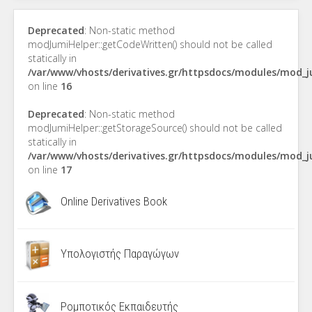
Deprecated
: Non-static method
modJumiHelper::getCodeWritten() should not be called
statically in
/var/www/vhosts/derivatives.gr/httpsdocs/modules/mod_
on line
16
Deprecated
: Non-static method
modJumiHelper::getStorageSource() should not be called
statically in
/var/www/vhosts/derivatives.gr/httpsdocs/modules/mod_
on line
17
Online Derivatives Book
Υπολογιστής Παραγώγων
Ρομποτικός Εκπαιδευτής