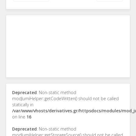
Deprecated
: Non-static method
modJumiHelper::getCodeWritten() should not be called
statically in
/var/www/vhosts/derivatives.gr/httpsdocs/modules/mod_
on line
16
Deprecated
: Non-static method
modJumiHelper::getStorageSource() should not be called