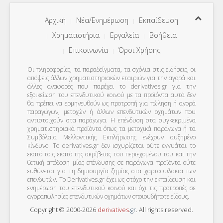
Αρχική
Νέα/Ενημέρωση
Εκπαίδευση
Χρηματιστήρια
Εργαλεία
Βοήθεια
Επικοινωνία
Όροι Χρήσης
Οι πληροφορίες, τα παραδείγματα, τα σχόλια στις ειδήσεις, οι
απόψεις άλλων χρηματιστηριακών εταιριών για την αγορά και
άλλες αναφορές που παρέχει το derivatives.gr για την
εξοικείωση του επενδυτικού κοινού με τα προϊόντα αυτά δεν
θα πρέπει να ερμηνευθούν ως προτροπή για πώληση ή αγορά
παραγώγων, μετοχών ή άλλων επενδυτικών οχημάτων που
αντιστοιχούν στα παράγωγα. Η επένδυση στα συγκεκριμένα
χρηματιστηριακά προϊόντα όπως τα μετοχικά παράγωγα ή τα
Συμβόλαια Μελλοντικής Εκπλήρωσης ενέχουν αυξημένο
κίνδυνο. Το derivatives.gr δεν ισχυρίζεται ούτε εγγυάται το
εκατό τοις εκατό της ακρίβειας του περιεχομένου του και την
θετική απόδοση μίας επένδυσης σε παράγωγα προϊόντα ούτε
ευθύνεται για τη δημιουργία ζημίας στα χαρτοφυλάκια των
επενδυτών. To Derivatives.gr έχει ως στόχο την εκπαίδευση και
ενημέρωση του επενδυτικού κοινού και όχι τις προτροπές σε
αγοραπωλησίες επενδυτικών οχημάτων οποιουδήποτε είδους.
Copyright © 2000-2026
derivatives
.
gr
. All rights reserved.