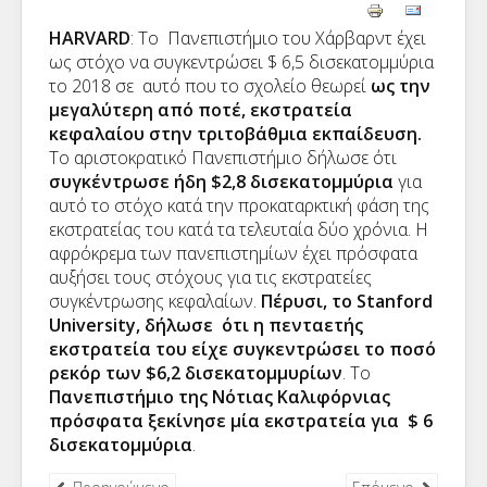
HARVARD
: Το Πανεπιστήμιο του Χάρβαρντ έχει
ως στόχο να συγκεντρώσει $ 6,5 δισεκατομμύρια
το 2018 σε αυτό που το σχολείο θεωρεί
ως την
μεγαλύτερη από ποτέ, εκστρατεία
κεφαλαίου στην τριτοβάθμια εκπαίδευση.
Το αριστοκρατικό Πανεπιστήμιο δήλωσε ότι
συγκέντρωσε ήδη $2,8 δισεκατομμύρια
για
αυτό το στόχο κατά την προκαταρκτική φάση της
εκστρατείας του κατά τα τελευταία δύο χρόνια. Η
αφρόκρεμα των πανεπιστημίων έχει πρόσφατα
αυξήσει τους στόχους για τις εκστρατείες
συγκέντρωσης κεφαλαίων.
Πέρυσι, το Stanford
University, δήλωσε ότι η πενταετής
εκστρατεία του είχε συγκεντρώσει το ποσό
ρεκόρ των $6,2 δισεκατομμυρίων
. Το
Πανεπιστήμιο της Νότιας Καλιφόρνιας
πρόσφατα ξεκίνησε μία εκστρατεία για $ 6
δισεκατομμύρια
.