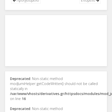
Προηγούμενο
Επόμενο
Deprecated
: Non-static method
modJumiHelper::getCodeWritten() should not be called
statically in
/var/www/vhosts/derivatives.gr/httpsdocs/modules/mod_
on line
16
Deprecated
: Non-static method