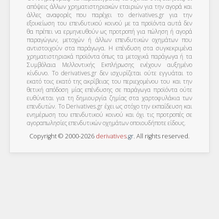
απόψεις άλλων χρηματιστηριακών εταιριών για την αγορά και
άλλες αναφορές που παρέχει το derivatives.gr για την
εξοικείωση του επενδυτικού κοινού με τα προϊόντα αυτά δεν
θα πρέπει να ερμηνευθούν ως προτροπή για πώληση ή αγορά
παραγώγων, μετοχών ή άλλων επενδυτικών οχημάτων που
αντιστοιχούν στα παράγωγα. Η επένδυση στα συγκεκριμένα
χρηματιστηριακά προϊόντα όπως τα μετοχικά παράγωγα ή τα
Συμβόλαια Μελλοντικής Εκπλήρωσης ενέχουν αυξημένο
κίνδυνο. Το derivatives.gr δεν ισχυρίζεται ούτε εγγυάται το
εκατό τοις εκατό της ακρίβειας του περιεχομένου του και την
θετική απόδοση μίας επένδυσης σε παράγωγα προϊόντα ούτε
ευθύνεται για τη δημιουργία ζημίας στα χαρτοφυλάκια των
επενδυτών. To Derivatives.gr έχει ως στόχο την εκπαίδευση και
ενημέρωση του επενδυτικού κοινού και όχι τις προτροπές σε
αγοραπωλησίες επενδυτικών οχημάτων οποιουδήποτε είδους.
Copyright © 2000-2026
derivatives
.
gr
. All rights reserved.