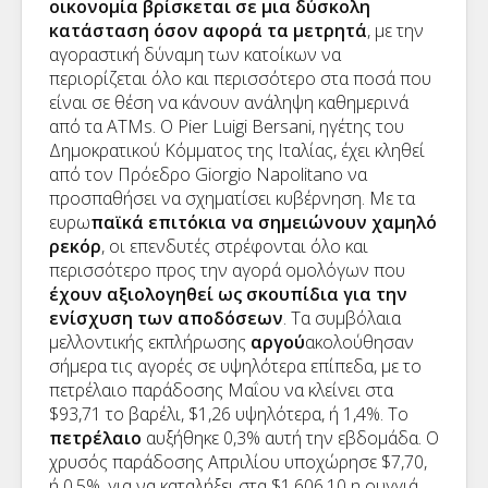
οικονομία βρίσκεται σε μια δύσκολη
κατάσταση όσον αφορά τα μετρητά
, με την
αγοραστική δύναμη των κατοίκων να
περιορίζεται όλο και περισσότερο στα ποσά που
είναι σε θέση να κάνουν ανάληψη καθημερινά
από τα ΑΤΜ
s
. Ο Pier Luigi Bersani, ηγέτης του
Δημοκρατικού Κόμματος της Ιταλίας, έχει κληθεί
από τον Πρόεδρο Giorgio Napolitano να
προσπαθήσει να σχηματίσει κυβέρνηση. Με τα
ευρω
παϊκά επιτόκια να σημειώνουν χαμηλό
ρεκόρ
, οι επενδυτές στρέφονται όλο και
περισσότερο προς την αγορά ομολόγων που
έχουν αξιολογηθεί ως σκουπίδια για την
ενίσχυση των αποδόσεων
. Τα συμβόλαια
μελλοντικής εκπλήρωσης
αργού
ακολούθησαν
σήμερα τις αγορές σε υψηλότερα επίπεδα, με το
πετρέλαιο παράδοσης Μαΐου να κλείνει στα
$93,71 το βαρέλι, $1,26 υψηλότερα, ή 1,4%. Το
πετρέλαιο
αυξήθηκε 0,3% αυτή την εβδομάδα. Ο
χρυσός παράδοσης Απριλίου υποχώρησε $7,70,
ή 0,5%, για να καταλήξει στα $1.606,10 η ουγγιά,