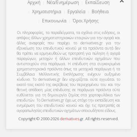
Αρχική
Νέα/Ενημέρωση
Εκπαίδευση
Χρηματιστήρια
Εργαλεία
Βοήθεια
Επικοινωνία
Όροι Χρήσης
Οι πληροφορίες, τα παραδείγματα, τα σχόλια στις ειδήσεις, οι
απόψεις άλλων χρηματιστηριακών εταιριών για την αγορά και
άλλες αναφορές που παρέχει το derivatives.gr για την
εξοικείωση του επενδυτικού κοινού με τα προϊόντα αυτά δεν
θα πρέπει να ερμηνευθούν ως προτροπή για πώληση ή αγορά
παραγώγων, μετοχών ή άλλων επενδυτικών οχημάτων που
αντιστοιχούν στα παράγωγα. Η επένδυση στα συγκεκριμένα
χρηματιστηριακά προϊόντα όπως τα μετοχικά παράγωγα ή τα
Συμβόλαια Μελλοντικής Εκπλήρωσης ενέχουν αυξημένο
κίνδυνο. Το derivatives.gr δεν ισχυρίζεται ούτε εγγυάται το
εκατό τοις εκατό της ακρίβειας του περιεχομένου του και την
θετική απόδοση μίας επένδυσης σε παράγωγα προϊόντα ούτε
ευθύνεται για τη δημιουργία ζημίας στα χαρτοφυλάκια των
επενδυτών. To Derivatives.gr έχει ως στόχο την εκπαίδευση και
ενημέρωση του επενδυτικού κοινού και όχι τις προτροπές σε
αγοραπωλησίες επενδυτικών οχημάτων οποιουδήποτε είδους.
Copyright © 2000-2026
derivatives
.
gr
. All rights reserved.