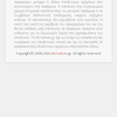
παραγώγων, μετοχών ή άλλων επενδυτικών οχημάτων που
αντιστοιχούν στα παράγωγα. Η επένδυση στα συγκεκριμένα
χρηματιστηριακά προϊόντα όπως τα μετοχικά παράγωγα ή τα
Συμβόλαια Μελλοντικής Εκπλήρωσης ενέχουν αυξημένο
κίνδυνο. Το derivatives.gr δεν ισχυρίζεται ούτε εγγυάται το
εκατό τοις εκατό της ακρίβειας του περιεχομένου του και την
θετική απόδοση μίας επένδυσης σε παράγωγα προϊόντα ούτε
ευθύνεται για τη δημιουργία ζημίας στα χαρτοφυλάκια των
επενδυτών. To Derivatives.gr έχει ως στόχο την εκπαίδευση και
ενημέρωση του επενδυτικού κοινού και όχι τις προτροπές σε
αγοραπωλησίες επενδυτικών οχημάτων οποιουδήποτε είδους.
Copyright © 2000-2026
derivatives
.
gr
. All rights reserved.