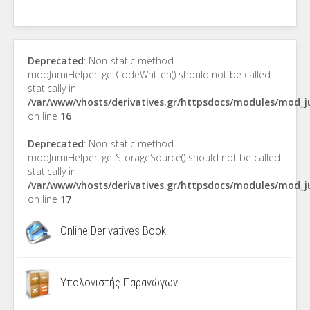
Deprecated
: Non-static method
modJumiHelper::getCodeWritten() should not be called
statically in
/var/www/vhosts/derivatives.gr/httpsdocs/modules/mod_
on line
16
Deprecated
: Non-static method
modJumiHelper::getStorageSource() should not be called
statically in
/var/www/vhosts/derivatives.gr/httpsdocs/modules/mod_
on line
17
Online Derivatives Book
Υπολογιστής Παραγώγων