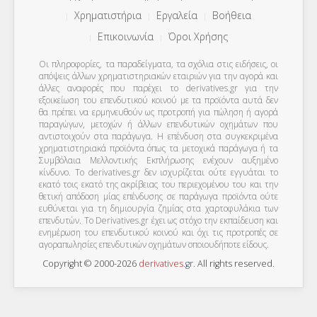
Χρηματιστήρια
Εργαλεία
Βοήθεια
Επικοινωνία
Όροι Χρήσης
Οι πληροφορίες, τα παραδείγματα, τα σχόλια στις ειδήσεις, οι
απόψεις άλλων χρηματιστηριακών εταιριών για την αγορά και
άλλες αναφορές που παρέχει το derivatives.gr για την
εξοικείωση του επενδυτικού κοινού με τα προϊόντα αυτά δεν
θα πρέπει να ερμηνευθούν ως προτροπή για πώληση ή αγορά
παραγώγων, μετοχών ή άλλων επενδυτικών οχημάτων που
αντιστοιχούν στα παράγωγα. Η επένδυση στα συγκεκριμένα
χρηματιστηριακά προϊόντα όπως τα μετοχικά παράγωγα ή τα
Συμβόλαια Μελλοντικής Εκπλήρωσης ενέχουν αυξημένο
κίνδυνο. Το derivatives.gr δεν ισχυρίζεται ούτε εγγυάται το
εκατό τοις εκατό της ακρίβειας του περιεχομένου του και την
θετική απόδοση μίας επένδυσης σε παράγωγα προϊόντα ούτε
ευθύνεται για τη δημιουργία ζημίας στα χαρτοφυλάκια των
επενδυτών. To Derivatives.gr έχει ως στόχο την εκπαίδευση και
ενημέρωση του επενδυτικού κοινού και όχι τις προτροπές σε
αγοραπωλησίες επενδυτικών οχημάτων οποιουδήποτε είδους.
Copyright © 2000-2026
derivatives
.
gr
. All rights reserved.