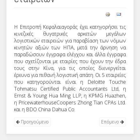
Η Επιτροπή Κεφαλαιαγοράς έχει κατηγορήσει τις
κινεζικές θυγατρικές αρκετών μεγάλων
λογιστικών εταιρειών για παραβίαση των νόμων
κινητών αξιών των ΗΠΑ, μετά την άρνηση να
παραδώσουν έγγραφα ελέγχου και άλλα έγγραφα
που σχετίζονται με εταιρίες που έχουν την έδρα
τους στην Κίνα, για τις οποίες διενεργείται
έρευνα για πιθανή λογιστική απάτη. Οι 5 εταιρείες
που κατηγορούνται είναι η Deloitte Touche
Tohmatsu Certified Public Αccountants Ltd, η
Ernst & Young Hua Ming LLP, η KPMG Huazhen,
η PricewaterhouseCoopers Zhong Tian CPA
s
Ltd.
και η
BDO
China Dahua Co.
Προηγούμενο
Επόμενο