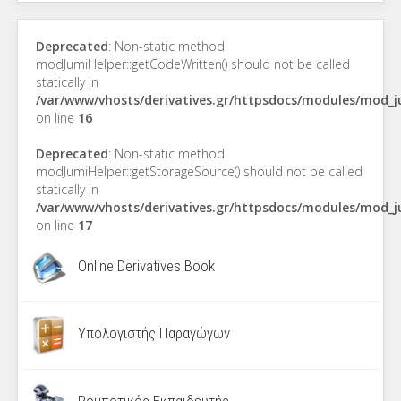
Deprecated
: Non-static method
modJumiHelper::getCodeWritten() should not be called
statically in
/var/www/vhosts/derivatives.gr/httpsdocs/modules/mod_
on line
16
Deprecated
: Non-static method
modJumiHelper::getStorageSource() should not be called
statically in
/var/www/vhosts/derivatives.gr/httpsdocs/modules/mod_
on line
17
Online Derivatives Book
Υπολογιστής Παραγώγων
Ρομποτικός Εκπαιδευτής