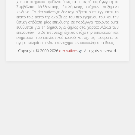
χρηματιστηριακά προϊόντα όπως τα μετοχικά παράγωγα ή τα
Συμβόλαια Μελλοντικής Εκπλήρωσης ενέχουν αυξημένο
κίνδυνο. Το derivatives.gr δεν ισχυρίζεται ούτε εγγυάται το
εκατό τοις εκατό της ακρίβειας του περιεχομένου του και την
θετική απόδοση μίας επένδυσης σε παράγωγα προϊόντα ούτε
ευθύνεται για τη δημιουργία ζημίας στα χαρτοφυλάκια των
επενδυτών. To Derivatives.gr έχει ως στόχο την εκπαίδευση και
ενημέρωση του επενδυτικού κοινού και όχι τις προτροπές σε
αγοραπωλησίες επενδυτικών οχημάτων οποιουδήποτε είδους.
Copyright © 2000-2026
derivatives
.
gr
. All rights reserved.