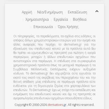
Αρχική
Νέα/Ενημέρωση
Εκπαίδευση
Χρηματιστήρια
Εργαλεία
Βοήθεια
Επικοινωνία
Όροι Χρήσης
Οι πληροφορίες, τα παραδείγματα, τα σχόλια στις ειδήσεις, οι
απόψεις άλλων χρηματιστηριακών εταιριών για την αγορά και
άλλες αναφορές που παρέχει το derivatives.gr για την
εξοικείωση του επενδυτικού κοινού με τα προϊόντα αυτά δεν
θα πρέπει να ερμηνευθούν ως προτροπή για πώληση ή αγορά
παραγώγων, μετοχών ή άλλων επενδυτικών οχημάτων που
αντιστοιχούν στα παράγωγα. Η επένδυση στα συγκεκριμένα
χρηματιστηριακά προϊόντα όπως τα μετοχικά παράγωγα ή τα
Συμβόλαια Μελλοντικής Εκπλήρωσης ενέχουν αυξημένο
κίνδυνο. Το derivatives.gr δεν ισχυρίζεται ούτε εγγυάται το
εκατό τοις εκατό της ακρίβειας του περιεχομένου του και την
θετική απόδοση μίας επένδυσης σε παράγωγα προϊόντα ούτε
ευθύνεται για τη δημιουργία ζημίας στα χαρτοφυλάκια των
επενδυτών. To Derivatives.gr έχει ως στόχο την εκπαίδευση και
ενημέρωση του επενδυτικού κοινού και όχι τις προτροπές σε
αγοραπωλησίες επενδυτικών οχημάτων οποιουδήποτε είδους.
Copyright © 2000-2026
derivatives
.
gr
. All rights reserved.