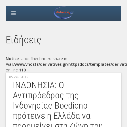
Ειδήσεις
Notice
: Undefined index: share in
/var/www/vhosts/derivatives.gr/httpsdocs/templates/derivat
on line
110
2012
05 Ιουν
ΙΝΔΟΝΗΣΙΑ: Ο
Αντιπρόεδρος της
Ινδονησίας Boediono
πρότεινε η Ελλάδα να
παραμείνει στη ζώνη του