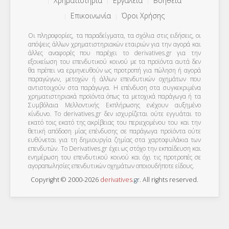
Χρηματιστήρια
Εργαλεία
Βοήθεια
Επικοινωνία
Όροι Χρήσης
Οι πληροφορίες, τα παραδείγματα, τα σχόλια στις ειδήσεις, οι
απόψεις άλλων χρηματιστηριακών εταιριών για την αγορά και
άλλες αναφορές που παρέχει το derivatives.gr για την
εξοικείωση του επενδυτικού κοινού με τα προϊόντα αυτά δεν
θα πρέπει να ερμηνευθούν ως προτροπή για πώληση ή αγορά
παραγώγων, μετοχών ή άλλων επενδυτικών οχημάτων που
αντιστοιχούν στα παράγωγα. Η επένδυση στα συγκεκριμένα
χρηματιστηριακά προϊόντα όπως τα μετοχικά παράγωγα ή τα
Συμβόλαια Μελλοντικής Εκπλήρωσης ενέχουν αυξημένο
κίνδυνο. Το derivatives.gr δεν ισχυρίζεται ούτε εγγυάται το
εκατό τοις εκατό της ακρίβειας του περιεχομένου του και την
θετική απόδοση μίας επένδυσης σε παράγωγα προϊόντα ούτε
ευθύνεται για τη δημιουργία ζημίας στα χαρτοφυλάκια των
επενδυτών. To Derivatives.gr έχει ως στόχο την εκπαίδευση και
ενημέρωση του επενδυτικού κοινού και όχι τις προτροπές σε
αγοραπωλησίες επενδυτικών οχημάτων οποιουδήποτε είδους.
Copyright © 2000-2026
derivatives
.
gr
. All rights reserved.